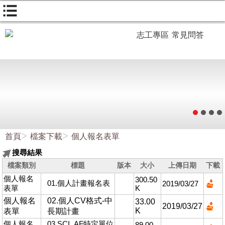
志工專區
常見問答
首頁
檔案下載
個人報名表單
搜尋結果
檔案類別
標題
版本
大小
上傳日期
下載
個人報名
300.50
01.個人計畫報名表
2019/03/27
表單
K
個人報名
02.個人CV格式-中
33.00
2019/03/27
K
表單
長期計畫
個人報名
03.SCI_AF特定單位
89.00