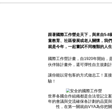
跟著國際工作營走天下，與來自5-
童教育、社區發展或老人關懷，我們
就是今年，一起嘗試不同種類的人生
國際工作營計畫，自1920年開始
伙伴除計畫外，還可彈性自主規劃計
讓你能以背包客的方式做志工！直接
驗！
世界各國合作組織
都是合法登記立案
年的會議與交流確保
各計劃的品質與
性，
在第一關就由
VYA
為你把關