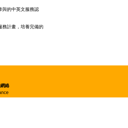
參與的中英文服務認
服務計畫，培養完備的
際網絡
iance
der UNESCO
VDA
an AID
rnational