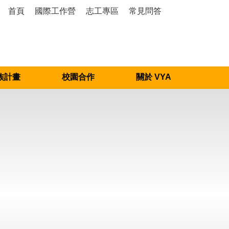
首頁
國際工作營
志工專區
常見問答
族計畫
校園合作
關於 VYA