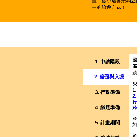
畫，從小培養最獨立
主的旅遊方式！
1. 申請階段
蹟
2. 簽證與入境
1
3. 行政準備
2
行
4. 議題準備
跨
※
5. 計畫期間
如
※