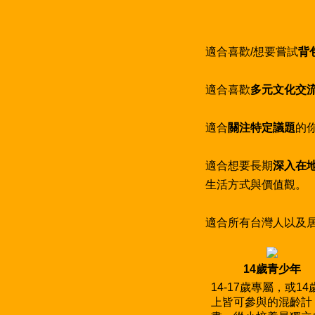
適合喜歡/想要嘗試
背
適合喜歡
多元文化交
適合
關注特定議題
的
適合想要長期
深入在
生活方式與價值觀。
適合所有台灣人以及居
14歲青少年
14-17歲專屬，或14
上皆可參與的混齡計