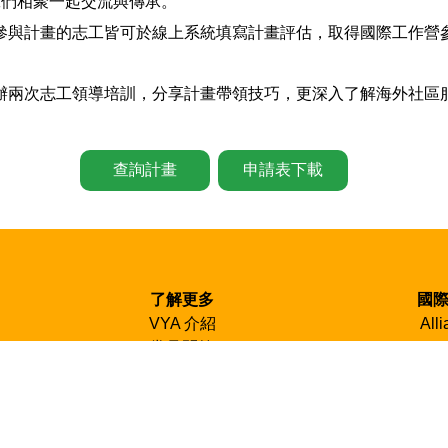
志工們相聚一起交流與傳承。
參與計畫的志工皆可於線上系統填寫計畫評估，取得國際工作營
辦兩次志工領導培訓，分享計畫帶領技巧，更深入了解海外社區
。
查詢計畫
申請表下載
了解更多
國
VYA 介紹
All
常見問答
CCIVS un
時數認證
N
聯絡我們
Taiw
訂閱電子報
SCI Inte
檔案下載