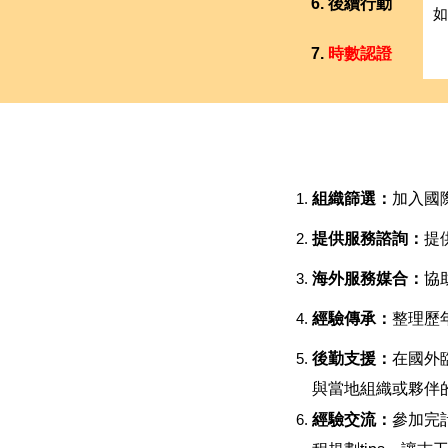
6. 後續行動
如
7.
時數認證
組織篩選：
加入國
提供服務諮詢：
提
海外服務媒合：
協
經驗傳承：
整理歷
後勤支援：
在國外
與當地組織或夥伴
經驗交流：
參加完