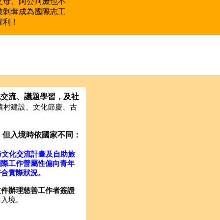
父母、阿公阿嬤也不
被剝奪成為國際志工
權利！
化交流、議題學習，及社
農村建設、文化節慶、古
，但入境時依國家不同：
跨文化交流計畫及自助旅
國際工作營屬性偏向青年
符合實際狀況。
文件辦理慈善工作者簽證
簽入境。