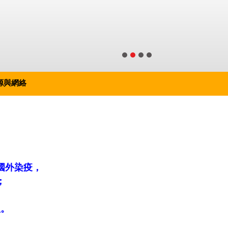
源與網絡
國外染疫，
；
理。