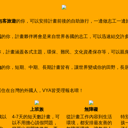
包客旅遊
的你，可以安排計畫前後的自助旅行，一邊做志工一邊
流
的你，計畫夥伴將會是來自世界各國的志工，可以迅速結交許
你，計畫涵蓋各式主題，環保、難民、文化資產保存等，可以親
地
的你，短期、中期、長期計畫皆有，讓世界變成你的田野，長
住在台灣的外國人，VYA皆受理報名唷！
上班族
無障礙
歲以
4-7天的短天數計畫，可
從計畫工作內容到生活
特
以不用擔心請假問題，
環境，都安排最友善的
孩