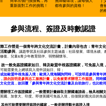
自
簡單出個門換換氧，再
無障礙環境，讓每個人
了
重新面對工作的挑戰！
都有參與的資格！
會
的
參與流程、簽證及時數認證
國際工作營是一個青年跨文化交流計畫，
計畫內容包含：青年文
區活動參與
。議題學習及社區參與主題涵蓋：社區發展、環境永續、
修復、兒童
&
青少年教育陪伴、弱勢關懷等。
※
故一般免簽證國家如日、韓及歐盟申根簽證國家，可免簽入境
. 可能需要先上網填寫入境申請如日、韓；
. 或如歐盟申根免簽入境：歐洲入境海關詢問時，可說明是參與青年
，
請勿說明是參與志工服務計畫，以免被要求辦理工作簽證
。同時
文化交流，故回覆「
參與青年跨文化交流計畫及自助旅行
」也比較
需辦理工作簽證國家，一般需要計畫錄取主辦國邀請函，檢具相關
英國、加拿大、印度。即便英國可免簽入境，但僅限於觀光目的免
 其他可能需要辦理簽證的國家，一般是辦理觀光簽證入境