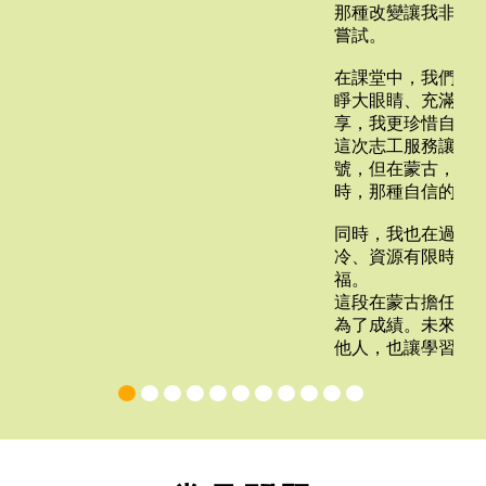
i=2
那種改變讓我非常
嘗試。
在課堂中，我們也
睜大眼睛、充滿好
享，我更珍惜自己
這次志工服務讓我
號，但在蒙古，我
時，那種自信的表
同時，我也在過程
冷、資源有限時，
福。
這段在蒙古擔任國
為了成績。未來，
他人，也讓學習不