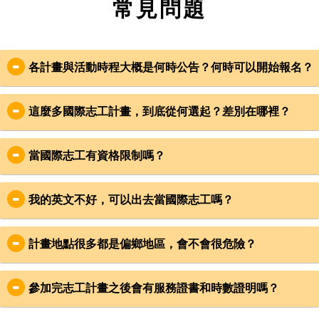
常見問題
各計畫與活動時程大概是何時公告？何時可以開始報名？
這麼多國際志工計畫，到底從何選起？差別在哪裡？
【個人計畫】
3月初
鎖定計畫【
參與方式
】
4月-6月
當國際志工有資格限制嗎？
偏好與台灣夥伴行前一起準備、一起出發的團隊計畫，
10月中
或是自行規劃整趟旅程、自主性高的個人計畫呢？
12月底
只要具有強烈參與動機，願意貼近在地生活、學習當地文
鎖定計畫【
日期
】
12月-2月
化、與團隊夥伴合作完成計畫，不用擔心語言能力、年齡差
我的英文不好，可以出去當國際志工嗎？
精準鎖定可參與的時間範圍，刪除時間不合適的計畫。
夏秋季個人計畫公告招募（含台灣計畫）
異，不管你是青少年、青年、為人父母、退休族、輪椅族、
鎖定計畫【
主題
】
個人計畫系列講座與分享會
英文好不好不是最重要的，重點是保有一顆樂於與人交流、
銀髮族，每個人都可以成為國際志工，走出台灣，走入世
挑選有興趣的計畫類別，如教育、建設、藝術等 。
冬季個人計畫公告招募
勇於接受挑戰的心。透過肢體語言、畫畫、表情，同樣也能
界！
計畫地點很多都是偏鄉地區，會不會很危險？
鎖定計畫【
國家
】
個人計畫分享會
與當地人進行溝通與交流。因此不必害怕語言障礙，只要願
挑選對文化有興趣或語言專長的國家。
夏秋季個人計畫早鳥預約
團隊計畫只要15歲以上皆可報名；個人計畫18歲以上皆可報
志工安全是VYA最重視的事。服務地區都經過審慎評估挑
意放開心胸，一定也能感受彼此的真心，並且藉此學到更多
名，部分開放給青少年14歲以上皆可參與。少部分計畫考量
選，每個團隊計畫都與在地組織常期合作經驗。出團期間有
經驗喔！
參加完志工計畫之後會有服務證書和時數證明嗎？
計畫工作內容有年齡限制。
VYA領隊及當地領隊，全程隨團確認志工安全。為確保個人
計畫的好壞，因你的投入程度而異。
完整參與完計畫後將會提供服務證書，時數證明則可至志工
安全，請志工遵守團體行動，並注意個人財物保管。同時在
【團隊計畫】