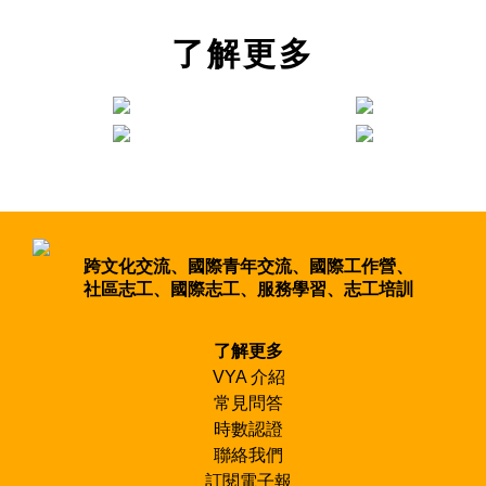
沒有最好的計畫，只要打開自己、接受挑戰並認真參與，每
VYA受理所有台灣人以及居住在台灣的外國人報名唷！
專區的時數認證頁面自行申請、下載列印！
出團期間VYA與會有三封簡訊報平安給家人喔！
個計畫都會是最棒的跨文化交流、學習與挑戰！
1月-2月
了解更多
2月-3月
3月-4月
3月-4月
7月-8月
7月-9月
10月-11月
10月
-11月
冬季 團隊計畫海外服務
夏季 團隊計畫早鳥預約
夏季 團隊計畫正式公告招募
跨文化交流、國際青年交流、國際工作營、
夏季 團隊計畫系列講座與分享會
社區志工、國際志工、服務學習、志工培訓
夏季 團隊計畫海外服務
冬季 團隊計畫早鳥預約
冬季 團隊計畫正式公告招募
了解更多
冬季 團隊計畫系列講座與分享會
VYA 介紹
常見問答
【上班族團隊計畫】
時數認證
聯絡我們
3月-5月
9月-11月
訂閱電子報