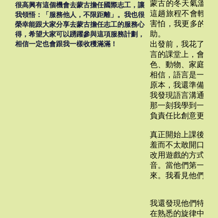
蒙古的冬天氣溫常
很高興有這個機會去蒙古擔任國際志工，讓
這趟旅程不會輕鬆
我領悟：「服務他人，不限距離」。我也很
害怕，我更多的是
榮幸能跟大家分享去蒙古擔任志工的服務心
助。
得，希望大家可以踴躍參與這項服務計劃，
相信一定也會跟我一樣收穫滿滿
！
出發前，我花了很
言的課堂上，會希
色、動物、家庭與
相信，語言是一把
原本，我還準備帶
我發現語言溝通可
那一刻我學到一件
西班
負責任比創意更重
驗 
真正開始上課後，
羞而不太敢開口。
Ch
改用遊戲的方式進
音。當他們第一次
歐
來。我看見他們臉
Et
原文
bey
我還發現他們特別
tai
在熟悉的旋律中慢