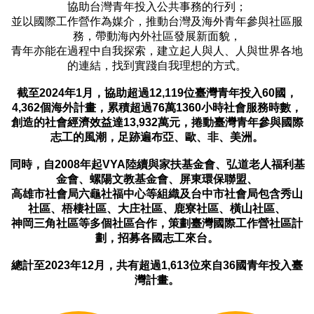
協助台灣青年投入公共事務的行列；
並以國際工作營作為媒介，推動台灣及海外青年參與社區服
務，帶動海內外社區發展新面貌，
青年亦能在過程中自我探索，建立起人與人、人與世界各地
的連結，找到實踐自我理想的方式。
截至2024年1月，協助超過12,119位臺灣青年投入60國，
4,362個海外計畫，累積超過76萬1360小時社會服務時數，
創造的社會經濟效益達13,932萬元，捲動臺灣青年參與國際
志工的風潮，足跡遍布亞、歐、非、美洲。
同時，自2008年起VYA陸續與家扶基金會、弘道老人福利基
金會、螺陽文教基金會、屏東環保聯盟、
高雄市社會局六龜社福中心等組織及台中市社會局包含秀山
社區、梧棲社區、大庄社區、鹿寮社區、橫山社區、
神岡三角社區等多個社區合作，策劃臺灣國際工作營社區計
劃，招募各國志工來台。
總計至2023年12月，共有超過1,613位來自36國青年投入臺
灣計畫。