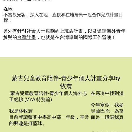
在地
不當觀光客，深入在地，直接和在地居民一起合作完成計畫目
標！
另外有針對社會人士規劃的
上班族計畫
，以及邀請海外青年
參與的
台灣計畫
，也就是在台灣舉辦的國際工作營噢！
蒙古兒童教育陪伴-青少年個人計畫分享by
牧寰
蒙古兒童教育陪伴-青少年個人海外志
在寒冷中找到溫暖-
工經驗 (VYA 特別篇)
今年寒假，我參加
我是林牧寰
烏蘭巴托，為當地
目前就讀薇閣中學高中部一年級，平常
而是一段讓我真正
的興趣是打籃球。