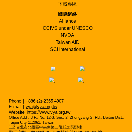
下載專區
國際網絡
Alliance
CCIVS under UNESCO
NVDA
Taiwan AID
SCI International
Phone｜+886-(2)-2365 4907
E-mail｜
vya@vya.org.tw
Website:
https://www.vya.org.tw
Office Add
：
3 F., No. 12-3, Sec. 2, Zhongyang S. Rd., Beitou Dist.,
Taipei City 112061, Taiwan
112
台北市北投區中央南路二段
12
之
3
號
3
樓