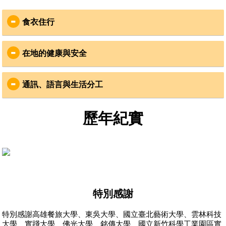
食衣住行
食
：
在地的健康與安全
在地Cooking Mama準備道地柬式料理，類似臺灣的白
飯配菜
安全
：
飲用水為桶裝蒸餾水
通訊、語言與生活分工
志工安全是VYA最重視的事
衣
：
國際合作組織CYA為柬埔寨在地登記立案組織，已有6
通訊
：
    故事的開始柬埔寨教育
年合作經驗
資源及品質有嚴重的城鄉
歷年紀實
平日可穿涼快的短袖衣褲，但服務時記得換上有袖上
服務社區在偏鄉地區，訊號不穩，且無網路，建議以
柬埔寨社會風氣良善，在地社區居民友善，服務社區
差異，部分學校出現教室
衣及長褲或長裙，一雙球鞋與夾腳拖就可以趴趴走！
簡訊代替國際電話聯繫
皆有事前安全評估
不足，學生須上下午輪流
1-2月是柬埔寨的乾季，乾燥溫暖的天氣是避冬的好去
出團期間，VYA會寄送三封平安簡訊給志工家人，寄
出團期間有VYA領隊及當地領隊，全程隨團確認志工
上課，教課老師並非專業
處，惟須注意防曬與不時的塵土飛揚，回憶童趣一起
送時間點為：志工平安抵達社區，服務期中以及歸國
安全。為確保個人安全，請志工遵守團體行動，並注
科目老師，老師不完全理
來玩沙！
前一天
解課本內容等情況。計畫
意個人財物保管
7-8為乾季，氣溫早晚攝氏
22
至
30
度
，參與夥伴要注意
如有其他聯繫事項，可聯繫VYA臺北辦公室，協會將
目的
防曬及攜帶雨具
健康
：
轉達給帶團領隊
特別感謝
住
：
服務地區非疫區，不需要特別打疫苗，但志工可自行
語言
：
詢問家庭醫生或旅遊門診
特別感謝高雄餐旅大學、東吳大學、國立臺北藝術大學、雲林科技
住宿環境為通鋪，男女分房，不提供熱水
主要溝通語言為英文，教學時會有柬埔寨志工協助翻
服務社區附近皆有藥局或醫院診所，領隊也備有醫藥
大學、實踐大學、佛光大學、銘傳大學、國立新竹科學工業園區實