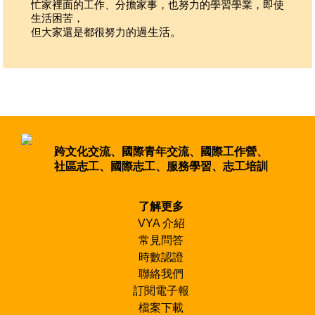
忙家裡面的工作、分擔家事，也努力的學習學業，即使
們的
生活困苦，
苦，
但大家還是都很努力的
過生活。
卻是
獨一
跨文化交流、國際青年交流、國際工作營、
社區志工、國際志工、服務學習、志工培訓
了解更多
VYA 介紹
常見問答
時數認證
聯絡我們
訂閱電子報
檔案下載