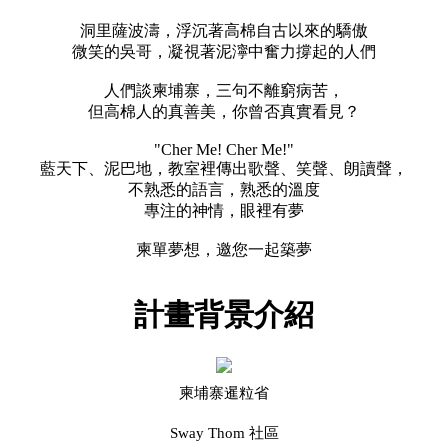
洞里薩波濤，浮沉著高棉自古以來的驕傲
微笑的吳哥，凝視著泥濘中奮力撐起的人們
人們談柬埔寨，三句不離窮病苦，
但高棉人的真善美，你曾否真實看見？
"Cher Me! Cher Me!"
藍天下、泥巴地，教室裡傳出歌聲、笑聲、朗讀聲，
不熟悉的語言，熟悉的溫度
專注的神情，眼裡有夢
柬單夢想，邀您一起築夢
計畫背景介紹
柬埔寨暹粒省
Sway Thom 社區