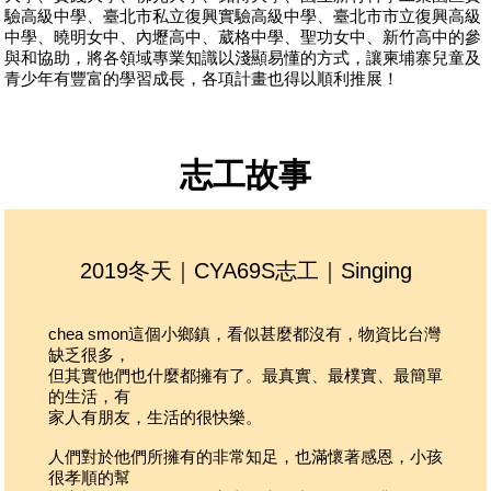
驗高級中學、臺北市私立復興實驗高級中學、臺北市市立復興高級
譯，記得把握練習英文的機會哦
箱
行
：
中學、曉明女中、內壢高中、葳格中學、聖功女中、新竹高中的參
如志工個人有特殊狀況，也請記得攜帶藥品，並告知
生活分工
：
與和協助，將各領域專業知識以淺顯易懂的方式，讓柬埔寨兒童及
領隊
預計搭乘越南航空於越南轉機，暹粒計畫由吳哥機場
青少年有豐富的學習成長，各項計畫也得以順利推展！
入出境
在服務海外社區前，先學習為團隊服務，共同分工合
往返機場與服務地將搭乘巴士
作完成生活事務：如備餐備料、洗碗、垃圾整理、清
在地交通為嘟嘟車或步行
洗廁所等，工作項目為團隊間輪流擔任
志工故事
2019冬天｜CYA69S志工｜Singing
chea smon
這個小鄉鎮，看似甚麼都沒有，物資比台灣
缺乏很多，
但其實他們也什麼都擁有了。最真實、最樸實、最簡單
我覺
的生活，有
的笑
家人有朋友，生活的很快樂。
純真
人們對於他們所擁有的非常知足，也滿懷著感恩，小孩
小孩
很孝順的幫
會很