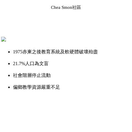
Chea Smon社區
1975赤柬之後教育系統及軟硬體破壞殆盡
21.7%人口為文盲
社會階層停止流動
偏鄉教學資源嚴重不足