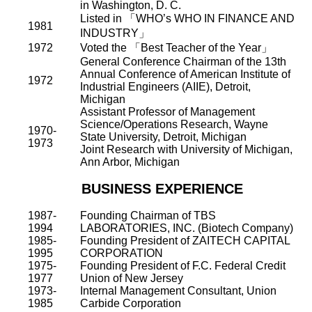
in Washington, D. C.
Listed in
「
WHO
’
s WHO IN FINANCE AND
1981
INDUSTRY
」
1972
Voted the
「
Best Teacher of the Year
」
General Conference Chairman of the 13th
Annual Conference of American Institute of
1972
Industrial Engineers (AIIE), Detroit,
Michigan
Assistant Professor of Management
Science/Operations Research, Wayne
1970-
State University, Detroit, Michigan
1973
Joint Research with University of Michigan,
Ann Arbor, Michigan
BUSINESS EXPERIENCE
1987-
Founding Chairman of TBS
1994
LABORATORIES, INC. (Biotech Company)
1985-
Founding President of ZAITECH CAPITAL
1995
CORPORATION
1975-
Founding President of F.C. Federal Credit
1977
Union of New Jersey
1973-
Internal Management Consultant, Union
1985
Carbide Corporation