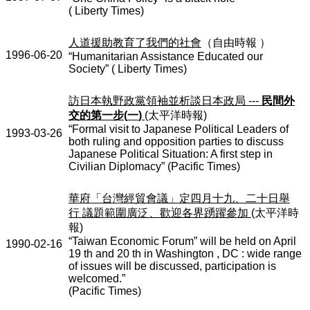
( Liberty Times)
人道援助教育了我們的社會
（自由時報
）
1996-06-20
“Humanitarian Assistance Educated our
Society” ( Liberty Times)
訪日本執野政黨領袖並析談日本政局
---
民間外
交的第一步
(
一
)
(
太平洋時報
)
“Formal visit to Japanese Political Leaders of
1993-03-26
both ruling and opposition parties to discuss
Japanese Political Situation: A first step in
Civilian Diplomacy” (Pacific Times)
華府「台灣經貿會議」定四月十九、二十日舉
行
議題範圍廣泛、歡迎各界踴躍參加
(
太平洋時
報
)
“Taiwan Economic Forum” will be held on April
1990-02-16
19 th and 20 th in Washington , DC : wide range
of issues will be discussed, participation is
welcomed.”
(Pacific Times)