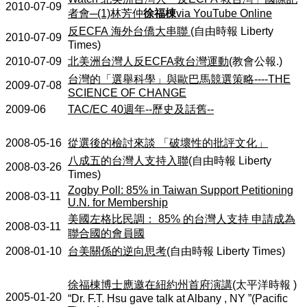
2010-07-09
者會
─(1)
林芳仲
徐福棟
via YouTube Online
反
ECFA
海外台僑大串聯
(
自由時報
Liberty
2010-07-09
Times)
2010-07-09
北美洲台灣人反
ECFA
救台灣運動
(
教會公報
.)
台灣的「選舉科學」與歐巴馬競選策略
----THE
2009-07-08
SCIENCE OF CHANGE
2009-06
TAC/EC 40
週年
--
歷史及話舊
--
2008-05-16
從選後的檢討來談
「破壞性的批評文化」
八成五的台灣人支持入聯
(
自由時報
Liberty
2008-03-26
Times)
Zogby Poll: 85% in
Taiwan Support Petitioning
2008-03-11
U.N. for Membership
美國左格比民調：
85%
的台灣人支持
申請成為
2008-03-11
聯合國的會員國
2008-01-10
台美關係的逆向思考
(
自由時報
Liberty Times)
徐福棟博士應邀在紐約州首府演講
(
太平洋時報
)
2005-01-20
“Dr. F.T. Hsu gave talk at Albany , NY ”(Pacific