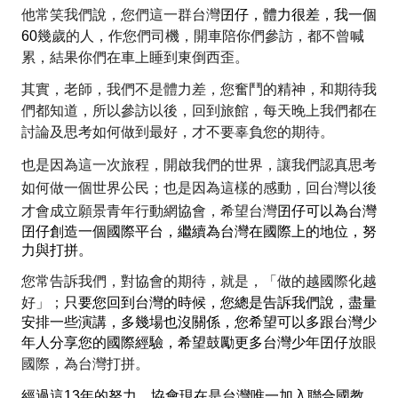
他常笑我們說，您們這一群
台
灣
囝仔，體力很差，我一個
60
幾
歲的人，作您們司機，開車陪你們參訪，都不曾喊
累，結果你們在車上睡到東倒西歪。
其實，老師，我們不是體力差，您奮鬥的精神，和期待我
們都知道，所以參訪以後，回到旅館，每天晚上我們都在
討論及思考如何做到最好，才不要辜負您的期待。
也是因為這一次
旅程，開
啟我們的世界，讓我們認真思考
如何做一個世界公民；也是因為這樣的感動，回台灣以後
才會成立願景青年行動網協會，希望台灣
囝仔可以為台灣
囝仔創造一個國際平台，繼續為台灣在國際上的地位，努
力與打拼。
您常告訴我們，對協會的期待，就是，「做的越國際化越
好」；
只要您回到台灣的時候，您總是告訴我們說，盡量
安排一些演講，多幾場也沒關係，您希望可以多跟台灣少
年人分享您的國際經驗，希望鼓勵更多台灣少年囝仔
放眼
國際，為台灣打拼。
經過這
13
年的努力，協會現在是台灣唯一加入聯合國教