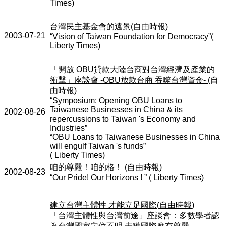
Times)
台灣民主基金會的遠景
(
自由時報
)
2003-07-21
“Vision of Taiwan Foundation for Democracy”(
Liberty Times)
「開放
OBU
貸款大陸台商對台灣經濟及產業的
衝擊」座談會
-OBU
放款台商
吞噬台灣資金
-
(
自
由時報
)
“Symposium: Opening OBU Loans to
Taiwanese Businesses in China & its
2002-08-26
repercussions to Taiwan 's Economy and
Industries”
“OBU Loans to Taiwanese Businesses in China
will engulf Taiwan 's funds”
( Liberty Times)
咱的尊嚴！咱的格！
(
自由時報
)
2002-08-23
“Our Pride! Our Horizons ! ” ( Liberty Times)
建立台灣主體性
才能立足國際
(
自由時報
)
「台灣主體性與台灣前途」座談會：多數學者認