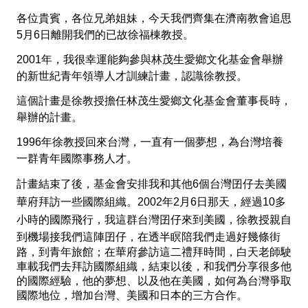
各位貴賓，各位兄弟姐妹，今天我們齊集在濟南教會追思
5
月
6
日離開我們的已故徐福棟教授。
2001
年，我很幸運能夠參與林茂生愛鄉文化基金會舉辦
的新世紀青年領導人才訓練計畫，認識徐教授。
這個計畫是徐教授擔任林茂生愛鄉文化基金會董事長時，
舉辦的計畫。
1996
年徐教授回來台灣，一直有一個夢想，為台灣培養
一群青年國際事務人才。
計畫結束了後，基金會安排我和其他
6
個台灣
囝仔
去美國
華府拜訪一些國際組織。
2002
年
2
月
6
日那天，經過
10
多
小時的國際飛行，我這群台
灣
囝仔
來到
美國，徐教授親自
到機場接我們這陣
囝仔，在透半瞑陪我們走過好幾條街
路，到青年旅館；在華府參訪這二禮拜時間，白天老師駛
車載我們去拜訪國際組織，結束以後，和我們分享很多他
的國際經驗，他的夢想、以及他在美國，如何為台灣爭取
國際地位，增加台灣、美國和日本的三方合作。