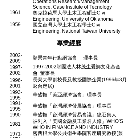
Operations Research/Management
Science, Case Institute of Tecnology
1961
奧克拉荷馬大學土木工程碩士
Civil
Engineering, University of Oklahoma
1959
國立台灣大學土木工程學士
Civil
Engineering, National Taiwan University
專業經歷
2
0
02-
願景青年行動網協會
理事長
2009
1997-2002
財團法人林茂生愛鄉文化基金
1997-
2002
會
董事長
長榮大學副校長及教授國際企業
(1996
年
3
月
1996-
2001
返台定居
)
1993-
華盛頓「美亞經濟協會」理事長
1995
1991-
華盛頓「台灣經濟發展協會」理事長
1995
1990
華盛頓「台灣經濟貿易會議」總召集人
被列入「美國金融及工業名人錄」
WHO
’
S
1981
WHO IN FINANCE AND INDUSTRY
密西根大學公共衛生學院客座研究教授
(
兼
1971-