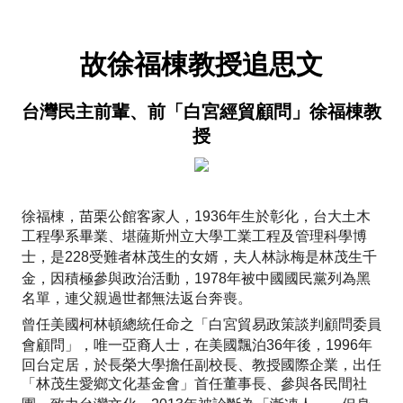
故徐福棟教授追思文
台灣民主前輩、前「白宮經貿顧問」徐福棟教
授
徐福棟，苗栗公館客家人，
1936
年生於彰化，台大土木
工程學系畢業、堪薩斯州立大學工業工程及管理科學博
士，是
228
受難者林茂生的女婿，夫人林詠梅是林茂生千
金，因積極參與政治活動，
1978
年被中國國民黨列為黑
名單，連父親過世都無法返台奔喪。
曾任美國柯林頓總統任命之「白宮貿易政策談判顧問委員
會顧問」，唯一亞裔人士，在美國飄泊
36
年後，
1996
年
回台定居，於長榮大學擔任副校長、教授國際企業，出任
「林茂生愛鄉文化基金會」首任董事長、參與各民間社