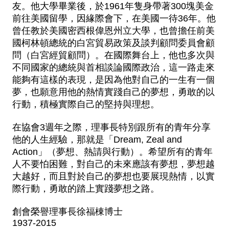
友。他大學畢業後，於1961年隻身帶著300塊美金
前往美國留學，因緣際會下，在美國一待36年。他
曾任教於美國密西根偉恩州立大學，也曾擔任前美
國柯林頓總統的白宮貿易政策及談判顧問委員會顧
問（白宮經貿顧問）。在國際舞台上，他也多次與
不同國家的總統與首相談論國際政治，這一路走來
能夠有這樣的表現，是因為他對自己的一生有一個
夢，也願意用他的熱情實踐自己的夢想，勇敢的以
行動，積極實際自己的堅持與理想。
在協會3週年之際，理事長特別跟所有的青年分享
他的人生經驗，那就是「Dream, Zeal and
Action」（夢想、熱請與行動）。希望所有的青年
人不要怕困難，對自己的未來應該有夢想，夢想越
大越好，而且對於自己的夢想也要展現熱情，以實
際行動，勇敢的踏上實踐夢想之路。
創會榮譽理事長徐福棟博士
1937-2015