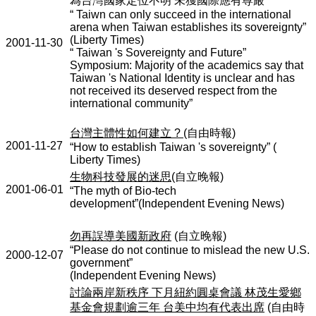
為台灣國家定位不明
未獲國際應有尊嚴
“ Taiwn can only succeed in the international
arena when Taiwan establishes its sovereignty”
(Liberty Times)
2001-11-30
“ Taiwan 's Sovereignty and Future”
Symposium: Majority of the academics say that
Taiwan 's National Identity is unclear and has
not received its deserved respect from the
international community”
台灣主體性如何建立
?
(
自由時報
)
2001-11-27
“How to establish Taiwan 's sovereignty” (
Liberty Times)
生物科技發展的迷思
(
自立晚報
)
2001-06-01
“The myth of Bio-tech
development”(Independent Evening News)
勿再誤導美國新政府
(
自立晚報
)
“Please do not continue to mislead the new U.S.
2000-12-07
government”
(Independent Evening News)
討論兩岸新秩序
下月紐約圓桌會議
林茂生愛鄉
基金會規劃逾三年
台美中均有代表出席
(
自由時