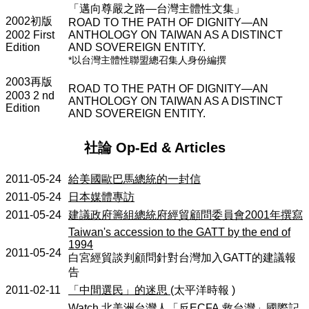
「邁向尊嚴之路—
台灣主體性文集」
2002
初版
ROAD TO THE PATH OF DIGNITY—AN
2002 First
ANTHOLOGY ON TAIWAN AS A DISTINCT
Edition
AND SOVEREIGN ENTITY.
*以台灣主體性聯盟總召集人身份編撰
2003
再版
ROAD TO THE PATH OF DIGNITY—AN
2003 2 nd
ANTHOLOGY ON TAIWAN AS A DISTINCT
Edition
AND SOVEREIGN ENTITY.
社論
Op-Ed & Articles
2011-05-24
給美國歐巴馬總統的一封信
2011-05-24
日本媒體專訪
2011-05-24
建議政府籌組總統府經貿顧問委員會
2001
年撰寫
Taiwan's accession to the GATT by the end of
1994
2011-05-24
白宮經貿談判顧問針對台灣加入
GATT
的建議報
告
2011-02-11
「中間選民」的迷思
(
太平洋時報
)
Watch
北美洲台灣人「反
ECFA
救台灣」國際記