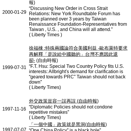
報
)
“Discussing New Order in Cross Strait
2000-01-29
Relations: New York Roundtable Forum has
been planned over 3 years by Taiwan
Renaissance Foundation-Representatives from
Taiwan , U.S. , and China will all attend.”
( Liberty Times )
徐福棟
:
特殊兩國論符合美國利益
-
歐布萊特要求
再解釋「是說給中國聽的」台灣不應因此退
卻
-
(
自由時報
)
“F.T. Hsu: Special Two Country Policy fits U.S.
1999-07-31
interests: Allbright's demand for clarification is
“geared towards PRC” Taiwan should not back
down”
( Liberty Times)
外交政策豈容一誤再誤
(
自由時報
)
“Diplomatic Policies should not condone
1997-11-16
repetitive mistakes”
( Liberty Times)
「一個中國」政策就是黑洞
(
自由時報
)
1997-07-07
“One China Policy” is a black hole”