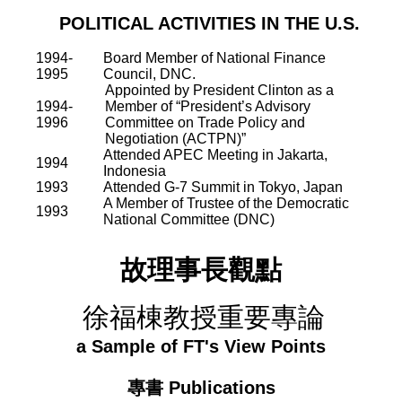
POLITICAL ACTIVITIES IN THE U.S.
1994-
Board Member of National Finance
1995
Council, DNC.
Appointed by President Clinton as a
1994-
Member of “President’s Advisory
1996
Committee on Trade Policy and
Negotiation (ACTPN)”
Attended APEC Meeting in Jakarta,
1994
Indonesia
1993
Attended G-7 Summit in Tokyo, Japan
A Member of Trustee of the Democratic
1993
National Committee (DNC)
故理事長觀點
徐福棟教授重要專論
a Sample of FT's View Points
專書
Publications