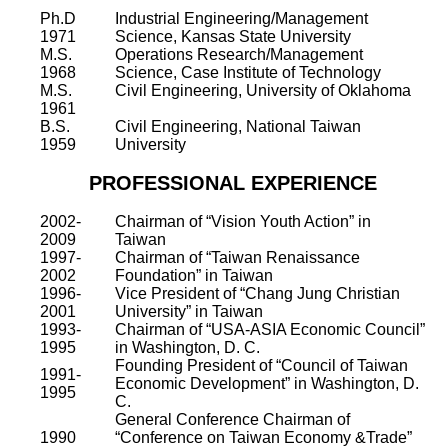
Ph.D
Industrial Engineering/Management
1971
Science, Kansas State University
M.S.
Operations Research/Management
1968
Science, Case Institute of Technology
M.S.
Civil Engineering, University of Oklahoma
1961
B.S.
Civil Engineering, National Taiwan
1959
University
PROFESSIONAL EXPERIENCE
2002-
Chairman of “Vision Youth Action” in
2009
Taiwan
1997-
Chairman of “Taiwan Renaissance
2002
Foundation” in Taiwan
1996-
Vice President of “Chang Jung Christian
2001
University” in Taiwan
1993-
Chairman of “USA-ASIA Economic Council”
1995
in Washington, D. C.
Founding President of “Council of Taiwan
1991-
Economic Development” in Washington, D.
1995
C.
General Conference Chairman of
1990
“Conference on Taiwan Economy &Trade”