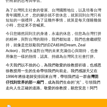
們有新的思考與學習。
為了台灣民主社會的發展、台灣國際地位，以及培養台灣
青年國際人才，您的腳步就不曾休息，就算回到台灣只有
短短的一個禮拜，為了這幾件事情，就算是每天僅睡幾個
小時，您從來不曾喊累。
今日您雖然回到主的身邊，永遠的休息，但您為台灣打拼
的精神，與對台灣的期待，我們都知道，我們也會繼續堅
持，就像是您鼓勵我們的
DZA
精神
(Dream, Zeal
Action)
，我們永遠對台灣的未來充滿信心與期待，也會
用像您一樣的熱情，認真、持續為台灣民主社會打拼。
今天我們以不捨的心，為我們敬愛的徐教授祈禱，也感恩
徐教授用一生的生命帶領我們向前走。我們感謝天父在
1996
年將徐老師安排回來台灣，帶領我們這一群
台灣
囝
仔
找到世界的那一扇門
，成為我們生命的
"
光
"
，引領我們
走向人生正確的道路。敬愛的徐教授，願您安息！阿門