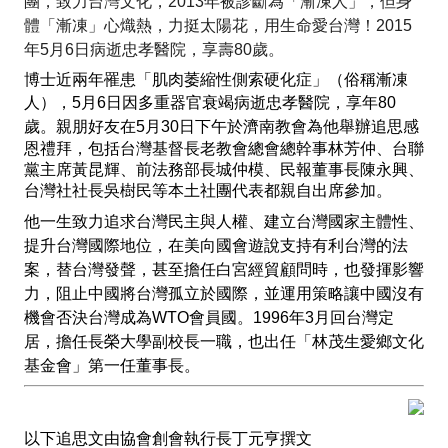
團，致力台灣文化，
2013
年被診斷為「漸凍人」，但身
體「漸凍」心熾熱，力挺太陽花，用生命愛台灣！
2015
年
5
月
6
日病逝忠孝醫院，享壽
80
歲。
博士近兩年罹患「肌肉萎縮性側索硬化症」（俗稱漸凍
人），
5月
6
日
因多重器官衰竭病逝忠孝醫院，享年
80
歲。親朋好友在
5
月
30
日下午於濟南教會為他舉辦追思感
恩禮拜，包括台灣基督長老教會總會總幹事林芳仲、台聯
黨主席黃昆輝、前法務部長城仲模、民報董事長陳永興、
台灣社社長吳樹民等本土社團代表都親自出席參加。
他一生致力追求台灣民主與人權、建立台灣國家主體性、
提升台灣國際地位，在美向國會遊說支持有利台灣的法
案，替台灣發聲，甚至擔任白宮經貿顧問時，也發揮影響
力，阻止中國將台灣孤立於國際，並運用策略讓中國沒有
機會否決台灣成為
WTO
會員國。
1996
年
3
月回台灣定
居，擔任長榮大學副校長一職，也出任「林茂生愛鄉文化
基金會」第一任董事長。
以下追思文由協會創會執行長丁元亨撰文