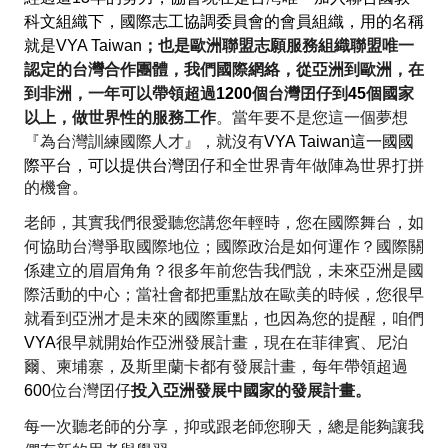
科文組織下，國際志工協調委員會的會員組織，用的名稱
就是
VYA Taiwan
；也是歐洲聯盟志願服務組織聯盟唯一
認定的台灣合作團體，我們國際網絡，從亞洲到歐洲，在
到非洲，一年可以帶領超過
1200
個台灣
囝仔
到
45
個國家
以上，做世界性的服務工作
。當年要不是您這一個夢想
『為台灣訓練國際人才』，就沒有
VYA Taiwan
這一國國
際平台，可以提供台灣
囝仔
和全世界青年做陣為世界打拼
的機會。
老師，其實我們很愛聽您講您年輕時，您在國際舞台，如
何協助台灣爭取國際地位；國際政治是如何運作？國際關
係建立的眉眉角角？很多年前您告我們說，未來亞洲是國
際活動的中心；當社會都把重點放在歐美的時候，您很早
就看到亞洲才是未來的國際重點，也因為您的提醒，咱們
VYA
很早就開始作亞洲發展計畫，現在在菲律賓、尼泊
爾、柬埔寨，及斯里蘭卡都有發展計畫，每年帶領超過
600
位台灣
囝仔
投入亞洲發展中國家的發展計畫。
每一次聽老師的分享，抑或跟老師您聊天，總是能夠讓我