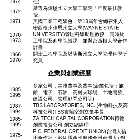
1974
任
)
當選為偉恩州立大學工學院「年度最佳教
1972
授」
1971
美國工業工程學會，第
13
屆年會總召集人
密西根州偉恩州立大學
(WAYNE STATE
UNIVERSITY)
管理科學助理教授，同時於
1970-
1973
工學院及商學院授課，並與密西根大學合作
計畫
開士工程學院及堪薩斯州立大學管理科學研
1966-
1970
究員
企業與創業經歷
多家公司，常務董事及董事
(
企業包括：旅
1985-
館、電子、石油、高爾夫球場、土地開發、
1995
建設公司、管理顧問公司等
)
TBS LABORATORIES, INC. (
生物科技及高
1987-
1994
科技公司
)TBS
實驗室創立董事長
ZAITECH CAPITAL CORPORATION
再德
1985-
1995
創業投資公司 創立總經理
F. C. FEDERAL CREDIT UNION(
台灣人信
1975-
用合作社；於紐澤西州服務全州台灣人
)
創