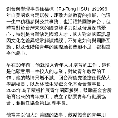
創會榮譽理事長徐福棟（Fu-Tong HSU）於1996
年自美國返台定居後，即致力於教育的推展。他這
一生中積極參與公共事務，也活躍於國際舞台，但
時常對於台灣未來的國際競爭力以及發展深感憂
心，特別是台灣缺乏國際人才，國人對於國際訊息
因文化之差異經常解讀錯誤，不知道如何與國際互
動，以及現階段青年的國際涵養普遍不足，都相當
令他憂心。
早在30年前，他就投入青年人才培育的工作，這也
是他願意用一生投入的志業，對於青年教育的工
作，他的熱情只增不減。回台灣後先後擔任長榮大
學副校長，以及林茂生愛鄉文化基金會董事長，
2002年為了積極推展青年國際參與，鼓勵基金會所
培育出來的青年志工，成立了願景青年行動網協
會，並擔任協會第1屆理事長。
他常常以個人到美國的故事，鼓勵協會的青年朋