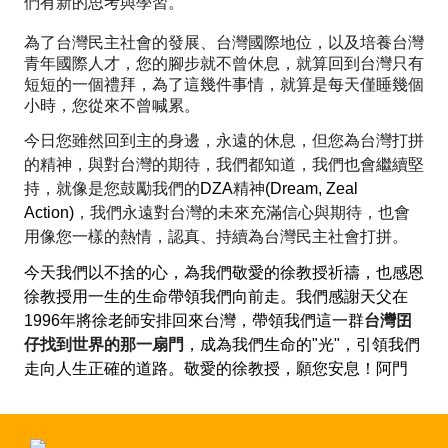
們有新的思考與學習。
為了台灣民主社會的發展、台灣國際地位，以及培養台灣
青年國際人才，您的腳步就不曾休息，就算回到台灣只有
短短的一個禮拜，為了這幾件事情，就算是每天僅睡幾個
小時，您從來不曾喊累。
今日您雖然回到主的身邊，永遠的休息，但您為台灣打拼
的精神，與對台灣的期待，我們都知道，我們也會繼續堅
持，就像是您鼓勵我們的
DZA
精神
(Dream, Zeal
Action)
，我們永遠對台灣的未來充滿信心與期待，也會
用像您一樣的熱情，認真、持續為台灣民主社會打拼。
今天我們以不捨的心，為我們敬愛的徐教授祈禱，也感恩
徐教授用一生的生命帶領我們向前走。我們感謝天父在
1996
年將徐老師安排回來台灣，帶領我們這一群
台灣
囝
仔
找到世界的那一扇門
，成為我們生命的
"
光
"
，引領我們
走向人生正確的道路。敬愛的徐教授，願您安息！阿門