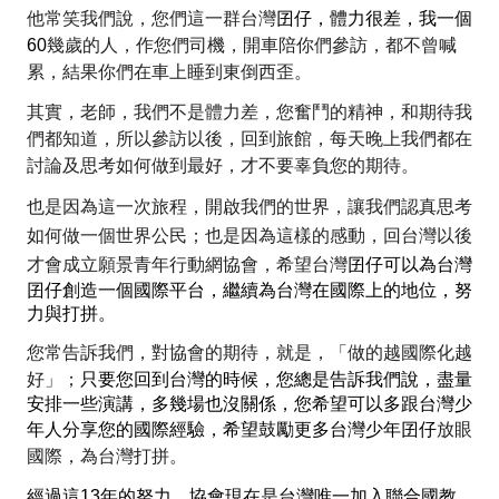
他常笑我們說，您們這一群
台
灣
囝仔，體力很差，我一個
60
幾
歲的人，作您們司機，開車陪你們參訪，都不曾喊
累，結果你們在車上睡到東倒西歪。
其實，老師，我們不是體力差，您奮鬥的精神，和期待我
們都知道，所以參訪以後，回到旅館，每天晚上我們都在
討論及思考如何做到最好，才不要辜負您的期待。
也是因為這一次
旅程，開
啟我們的世界，讓我們認真思考
如何做一個世界公民；也是因為這樣的感動，回台灣以後
才會成立願景青年行動網協會，希望台灣
囝仔可以為台灣
囝仔創造一個國際平台，繼續為台灣在國際上的地位，努
力與打拼。
您常告訴我們，對協會的期待，就是，「做的越國際化越
好」；
只要您回到台灣的時候，您總是告訴我們說，盡量
安排一些演講，多幾場也沒關係，您希望可以多跟台灣少
年人分享您的國際經驗，希望鼓勵更多台灣少年囝仔
放眼
國際，為台灣打拼。
經過這
13
年的努力，協會現在是台灣唯一加入聯合國教