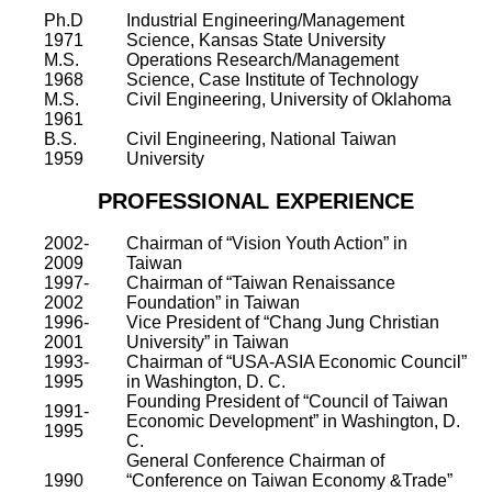
Ph.D
Industrial Engineering/Management
1971
Science, Kansas State University
M.S.
Operations Research/Management
1968
Science, Case Institute of Technology
M.S.
Civil Engineering, University of Oklahoma
1961
B.S.
Civil Engineering, National Taiwan
1959
University
PROFESSIONAL EXPERIENCE
2002-
Chairman of “Vision Youth Action” in
2009
Taiwan
1997-
Chairman of “Taiwan Renaissance
2002
Foundation” in Taiwan
1996-
Vice President of “Chang Jung Christian
2001
University” in Taiwan
1993-
Chairman of “USA-ASIA Economic Council”
1995
in Washington, D. C.
Founding President of “Council of Taiwan
1991-
Economic Development” in Washington, D.
1995
C.
General Conference Chairman of
1990
“Conference on Taiwan Economy &Trade”