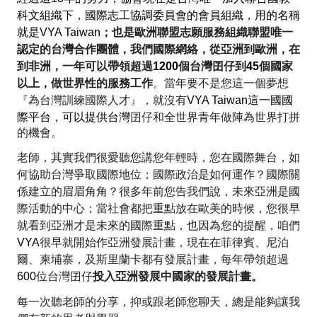
科文組織下，國際志工協調委員會的會員組織，用的名稱
就是
VYA Taiwan
；也是歐洲聯盟志願服務組織聯盟唯一
認定的台灣合作團體，我們國際網絡，從亞洲到歐洲，在
到非洲，一年可以帶領超過
1200
個台灣
囝仔
到
45
個國家
以上，做世界性的服務工作
。當年要不是您這一個夢想
『為台灣訓練國際人才』，就沒有
VYA Taiwan
這一國國
際平台，可以提供台灣
囝仔
和全世界青年做陣為世界打拼
的機會。
老師，其實我們很愛聽您講您年輕時，您在國際舞台，如
何協助台灣爭取國際地位；國際政治是如何運作？國際關
係建立的眉眉角角？很多年前您告我們說，未來亞洲是國
際活動的中心；當社會都把重點放在歐美的時候，您很早
就看到亞洲才是未來的國際重點，也因為您的提醒，咱們
VYA
很早就開始作亞洲發展計畫，現在在菲律賓、尼泊
爾、柬埔寨，及斯里蘭卡都有發展計畫，每年帶領超過
600
位台灣
囝仔
投入亞洲發展中國家的發展計畫。
每一次聽老師的分享，抑或跟老師您聊天，總是能夠讓我