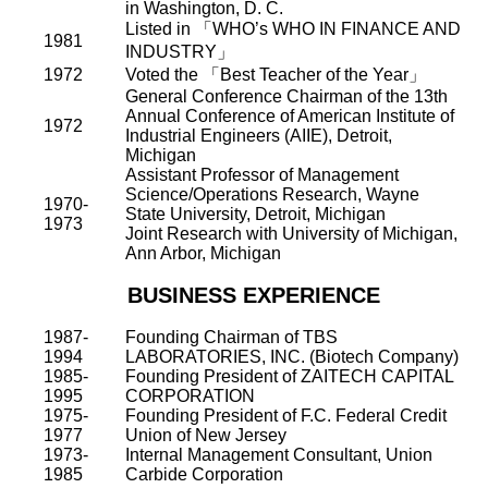
in Washington, D. C.
Listed in
「
WHO
’
s WHO IN FINANCE AND
1981
INDUSTRY
」
1972
Voted the
「
Best Teacher of the Year
」
General Conference Chairman of the 13th
Annual Conference of American Institute of
1972
Industrial Engineers (AIIE), Detroit,
Michigan
Assistant Professor of Management
Science/Operations Research, Wayne
1970-
State University, Detroit, Michigan
1973
Joint Research with University of Michigan,
Ann Arbor, Michigan
BUSINESS EXPERIENCE
1987-
Founding Chairman of TBS
1994
LABORATORIES, INC. (Biotech Company)
1985-
Founding President of ZAITECH CAPITAL
1995
CORPORATION
1975-
Founding President of F.C. Federal Credit
1977
Union of New Jersey
1973-
Internal Management Consultant, Union
1985
Carbide Corporation