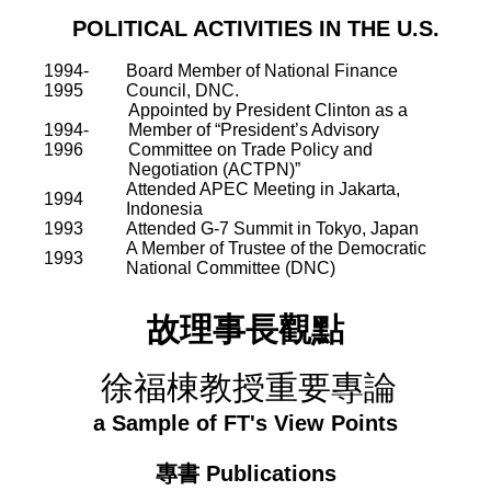
POLITICAL ACTIVITIES IN THE U.S.
1994-
Board Member of National Finance
1995
Council, DNC.
Appointed by President Clinton as a
1994-
Member of “President’s Advisory
1996
Committee on Trade Policy and
Negotiation (ACTPN)”
Attended APEC Meeting in Jakarta,
1994
Indonesia
1993
Attended G-7 Summit in Tokyo, Japan
A Member of Trustee of the Democratic
1993
National Committee (DNC)
故理事長觀點
徐福棟教授重要專論
a Sample of FT's View Points
專書
Publications