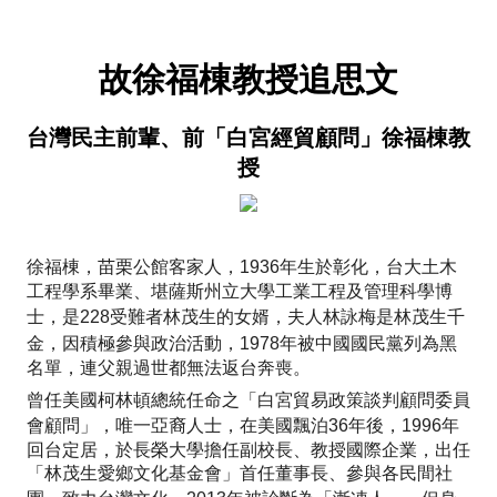
故徐福棟教授追思文
台灣民主前輩、前「白宮經貿顧問」徐福棟教
授
徐福棟，苗栗公館客家人，
1936
年生於彰化，台大土木
工程學系畢業、堪薩斯州立大學工業工程及管理科學博
士，是
228
受難者林茂生的女婿，夫人林詠梅是林茂生千
金，因積極參與政治活動，
1978
年被中國國民黨列為黑
名單，連父親過世都無法返台奔喪。
曾任美國柯林頓總統任命之「白宮貿易政策談判顧問委員
會顧問」，唯一亞裔人士，在美國飄泊
36
年後，
1996
年
回台定居，於長榮大學擔任副校長、教授國際企業，出任
「林茂生愛鄉文化基金會」首任董事長、參與各民間社