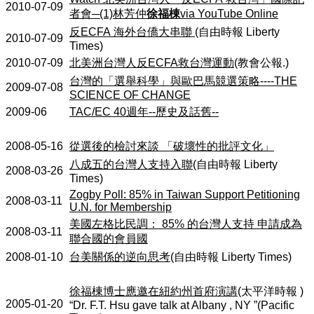
2010-07-09
者會
─(1)
林芳仲
徐福棟
via YouTube Online
反
ECFA
海外台僑大串聯
(
自由時報
Liberty
2010-07-09
Times)
2010-07-09
北美洲台灣人反
ECFA
救台灣運動
(
教會公報
.)
台灣的「選舉科學」與歐巴馬競選策略
----THE
2009-07-08
SCIENCE OF CHANGE
2009-06
TAC/EC 40
週年
--
歷史及話舊
--
2008-05-16
從選後的檢討來談
「破壞性的批評文化」
八成五的台灣人支持入聯
(
自由時報
Liberty
2008-03-26
Times)
Zogby Poll: 85% in
Taiwan Support Petitioning
2008-03-11
U.N. for Membership
美國左格比民調：
85%
的台灣人支持
申請成為
2008-03-11
聯合國的會員國
2008-01-10
台美關係的逆向思考
(
自由時報
Liberty Times)
徐福棟博士應邀在紐約州首府演講
(
太平洋時報
)
2005-01-20
“Dr. F.T. Hsu gave talk at Albany , NY ”(Pacific