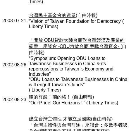
Times)
台灣民主基金會的遠景
(
自由時報
)
2003-07-21
“Vision of Taiwan Foundation for Democracy”(
Liberty Times)
「開放
OBU
貸款大陸台商對台灣經濟及產業的
衝擊」座談會
-OBU
放款台商
吞噬台灣資金
-
(
自
由時報
)
“Symposium: Opening OBU Loans to
Taiwanese Businesses in China & its
2002-08-26
repercussions to Taiwan 's Economy and
Industries”
“OBU Loans to Taiwanese Businesses in China
will engulf Taiwan 's funds”
( Liberty Times)
咱的尊嚴！咱的格！
(
自由時報
)
2002-08-23
“Our Pride! Our Horizons ! ” ( Liberty Times)
建立台灣主體性
才能立足國際
(
自由時報
)
「台灣主體性與台灣前途」座談會：多數學者認