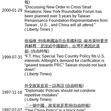
報
)
“Discussing New Order in Cross Strait
2000-01-29
Relations: New York Roundtable Forum has
been planned over 3 years by Taiwan
Renaissance Foundation-Representatives from
Taiwan , U.S. , and China will all attend.”
( Liberty Times )
徐福棟
:
特殊兩國論符合美國利益
-
歐布萊特要求
再解釋「是說給中國聽的」台灣不應因此退
卻
-
(
自由時報
)
“F.T. Hsu: Special Two Country Policy fits U.S.
1999-07-31
interests: Allbright's demand for clarification is
“geared towards PRC” Taiwan should not back
down”
( Liberty Times)
外交政策豈容一誤再誤
(
自由時報
)
“Diplomatic Policies should not condone
1997-11-16
repetitive mistakes”
( Liberty Times)
「一個中國」政策就是黑洞
(
自由時報
)
1997-07-07
“One China Policy” is a black hole”