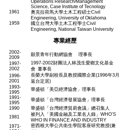
Operations Research/Management
Science, Case Institute of Tecnology
1961
奧克拉荷馬大學土木工程碩士
Civil
Engineering, University of Oklahoma
1959
國立台灣大學土木工程學士
Civil
Engineering, National Taiwan University
專業經歷
2
0
02-
願景青年行動網協會
理事長
2009
1997-2002
財團法人林茂生愛鄉文化基金
1997-
2002
會
董事長
長榮大學副校長及教授國際企業
(1996
年
3
月
1996-
2001
返台定居
)
1993-
華盛頓「美亞經濟協會」理事長
1995
1991-
華盛頓「台灣經濟發展協會」理事長
1995
1990
華盛頓「台灣經濟貿易會議」總召集人
被列入「美國金融及工業名人錄」
WHO
’
S
1981
WHO IN FINANCE AND INDUSTRY
密西根大學公共衛生學院客座研究教授
(
兼
1971-