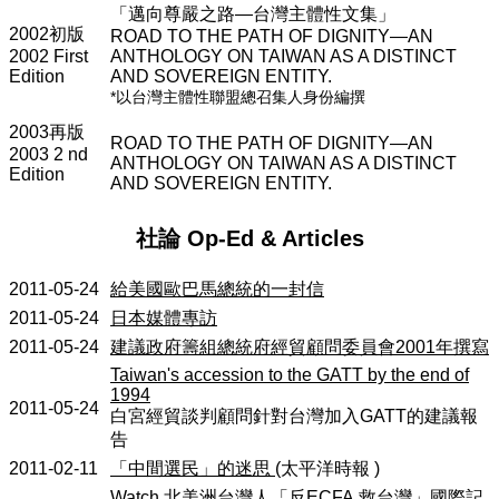
「邁向尊嚴之路—
台灣主體性文集」
2002
初版
ROAD TO THE PATH OF DIGNITY—AN
2002 First
ANTHOLOGY ON TAIWAN AS A DISTINCT
Edition
AND SOVEREIGN ENTITY.
*以台灣主體性聯盟總召集人身份編撰
2003
再版
ROAD TO THE PATH OF DIGNITY—AN
2003 2 nd
ANTHOLOGY ON TAIWAN AS A DISTINCT
Edition
AND SOVEREIGN ENTITY.
社論
Op-Ed & Articles
2011-05-24
給美國歐巴馬總統的一封信
2011-05-24
日本媒體專訪
2011-05-24
建議政府籌組總統府經貿顧問委員會
2001
年撰寫
Taiwan's accession to the GATT by the end of
1994
2011-05-24
白宮經貿談判顧問針對台灣加入
GATT
的建議報
告
2011-02-11
「中間選民」的迷思
(
太平洋時報
)
Watch
北美洲台灣人「反
ECFA
救台灣」國際記