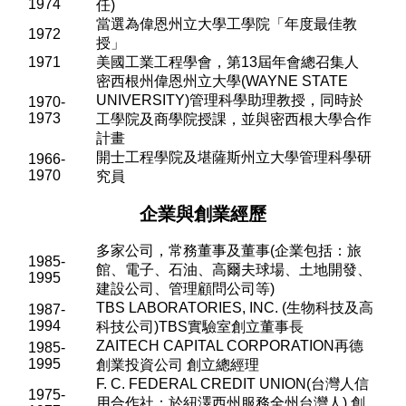
1974
任
)
當選為偉恩州立大學工學院「年度最佳教
1972
授」
1971
美國工業工程學會，第
13
屆年會總召集人
密西根州偉恩州立大學
(WAYNE STATE
UNIVERSITY)
管理科學助理教授，同時於
1970-
1973
工學院及商學院授課，並與密西根大學合作
計畫
開士工程學院及堪薩斯州立大學管理科學研
1966-
1970
究員
企業與創業經歷
多家公司，常務董事及董事
(
企業包括：旅
1985-
館、電子、石油、高爾夫球場、土地開發、
1995
建設公司、管理顧問公司等
)
TBS LABORATORIES, INC. (
生物科技及高
1987-
1994
科技公司
)TBS
實驗室創立董事長
ZAITECH CAPITAL CORPORATION
再德
1985-
1995
創業投資公司 創立總經理
F. C. FEDERAL CREDIT UNION(
台灣人信
1975-
用合作社；於紐澤西州服務全州台灣人
)
創