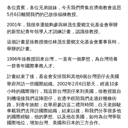
各位貴賓，各位兄弟姐妹，今天我們齊集在濟南教會追思
5
月
6
日離開我們的已故徐福棟教授。
2001
年，我很幸運能夠參與林茂生愛鄉文化基金會舉辦
的新世紀青年領導人才訓練計畫，認識徐教授。
這個計畫是徐教授擔任林茂生愛鄉文化基金會董事長時，
舉辦的計畫。
1996
年徐教授回來台灣，一直有一個夢想，為台灣培養
一群青年國際事務人才。
計畫結束了後，基金會安排我和其他
6
個台灣
囝仔
去美國
華府拜訪一些國際組織。
2002
年
2
月
6
日那天，經過
10
多
小時的國際飛行，我這群台
灣
囝仔
來到
美國，徐教授親自
到機場接我們這陣
囝仔，在透半瞑陪我們走過好幾條街
路，到青年旅館；在華府參訪這二禮拜時間，白天老師駛
車載我們去拜訪國際組織，結束以後，和我們分享很多他
的國際經驗，他的夢想、以及他在美國，如何為台灣爭取
國際地位，增加台灣、美國和日本的三方合作。