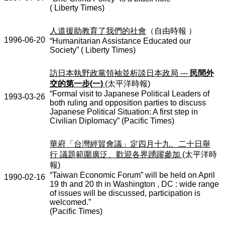
( Liberty Times)
人道援助教育了我們的社會
（自由時報
）
1996-06-20
“Humanitarian Assistance Educated our
Society” ( Liberty Times)
訪日本執野政黨領袖並析談日本政局
---
民間外
交的第一步
(
一
)
(
太平洋時報
)
“Formal visit to Japanese Political Leaders of
1993-03-26
both ruling and opposition parties to discuss
Japanese Political Situation: A first step in
Civilian Diplomacy” (Pacific Times)
華府「台灣經貿會議」定四月十九、二十日舉
行
議題範圍廣泛、歡迎各界踴躍參加
(
太平洋時
報
)
“Taiwan Economic Forum” will be held on April
1990-02-16
19 th and 20 th in Washington , DC : wide range
of issues will be discussed, participation is
welcomed.”
(Pacific Times)