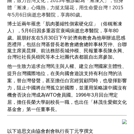
團，致力台灣文化，
2013
年被診斷為「漸凍人」，但身
體「漸凍」心熾熱，力挺太陽花，用生命愛台灣！
2015
年
5
月
6
日病逝忠孝醫院，享壽
80
歲。
博士近兩年罹患「肌肉萎縮性側索硬化症」（俗稱漸凍
人），
5月
6
日
因多重器官衰竭病逝忠孝醫院，享年
80
歲。親朋好友在
5
月
30
日下午於濟南教會為他舉辦追思感
恩禮拜，包括台灣基督長老教會總會總幹事林芳仲、台聯
黨主席黃昆輝、前法務部長城仲模、民報董事長陳永興、
台灣社社長吳樹民等本土社團代表都親自出席參加。
他一生致力追求台灣民主與人權、建立台灣國家主體性、
提升台灣國際地位，在美向國會遊說支持有利台灣的法
案，替台灣發聲，甚至擔任白宮經貿顧問時，也發揮影響
力，阻止中國將台灣孤立於國際，並運用策略讓中國沒有
機會否決台灣成為
WTO
會員國。
1996
年
3
月回台灣定
居，擔任長榮大學副校長一職，也出任「林茂生愛鄉文化
基金會」第一任董事長。
以下追思文由協會創會執行長丁元亨撰文