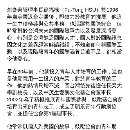
創會榮譽理事長徐福棟（Fu-Tong HSU）於1996
年自美國返台定居後，即致力於教育的推展。他這
一生中積極參與公共事務，也活躍於國際舞台，但
時常對於台灣未來的國際競爭力以及發展深感憂
心，特別是台灣缺乏國際人才，國人對於國際訊息
因文化之差異經常解讀錯誤，不知道如何與國際互
動，以及現階段青年的國際涵養普遍不足，都相當
令他憂心。
早在30年前，他就投入青年人才培育的工作，這也
是他願意用一生投入的志業，對於青年教育的工
作，他的熱情只增不減。回台灣後先後擔任長榮大
學副校長，以及林茂生愛鄉文化基金會董事長，
2002年為了積極推展青年國際參與，鼓勵基金會所
培育出來的青年志工，成立了願景青年行動網協
會，並擔任協會第1屆理事長。
他常常以個人到美國的故事，鼓勵協會的青年朋