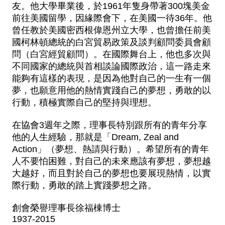
友。他大學畢業後，於1961年隻身帶著300塊美金
前往美國留學，因緣際會下，在美國一待36年。他
曾任教於美國密西根偉恩州立大學，也曾擔任前美
國柯林頓總統的白宮貿易政策及談判顧問委員會顧
問（白宮經貿顧問）。在國際舞台上，他也多次與
不同國家的總統與首相談論國際政治，這一路走來
能夠有這樣的表現，是因為他對自己的一生有一個
夢，也願意用他的熱情實踐自己的夢想，勇敢的以
行動，積極實際自己的堅持與理想。
在協會3週年之際，理事長特別跟所有的青年分享
他的人生經驗，那就是「Dream, Zeal and
Action」（夢想、熱請與行動）。希望所有的青年
人不要怕困難，對自己的未來應該有夢想，夢想越
大越好，而且對於自己的夢想也要展現熱情，以實
際行動，勇敢的踏上實踐夢想之路。
創會榮譽理事長徐福棟博士
1937-2015