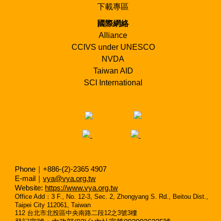
下載專區
國際網絡
Alliance
CCIVS under UNESCO
NVDA
Taiwan AID
SCI International
Phone｜+886-(2)-2365 4907
E-mail｜
vya@vya.org.tw
Website:
https://www.vya.org.tw
Office Add
：
3 F., No. 12-3, Sec. 2, Zhongyang S. Rd., Beitou Dist.,
Taipei City 112061, Taiwan
112
台北市北投區中央南路二段
12
之
3
號
3
樓