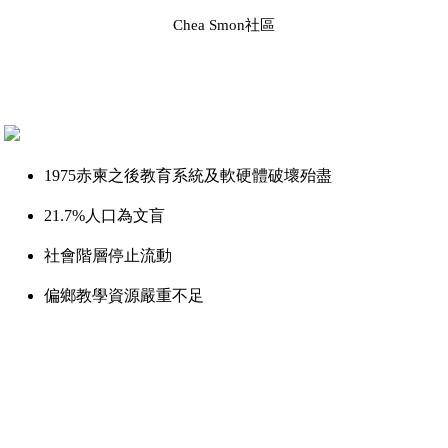
Chea Smon社區
1975赤柬之後教育系統及軟硬體破壞殆盡
21.7%人口為文盲
社會階層停止流動
偏鄉教學資源嚴重不足