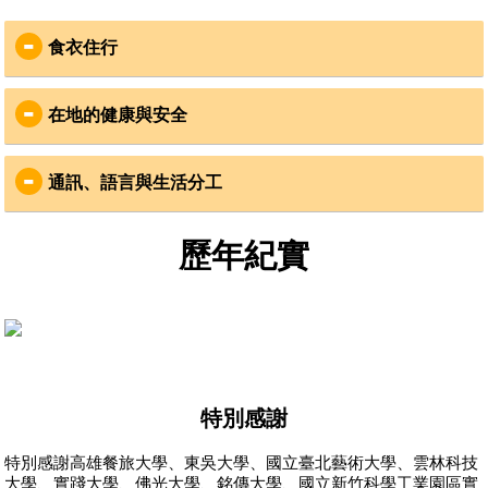
食衣住行
食
：
在地的健康與安全
在地Cooking Mama準備道地柬式料理，類似臺灣的白
飯配菜
安全
：
飲用水為桶裝蒸餾水
通訊、語言與生活分工
志工安全是VYA最重視的事
衣
：
國際合作組織CYA為柬埔寨在地登記立案組織，已有6
通訊
：
    故事的開始柬埔寨教育
年合作經驗
資源及品質有嚴重的城鄉
歷年紀實
平日可穿涼快的短袖衣褲，但服務時記得換上有袖上
服務社區在偏鄉地區，訊號不穩，且無網路，建議以
柬埔寨社會風氣良善，在地社區居民友善，服務社區
差異，部分學校出現教室
衣及長褲或長裙，一雙球鞋與夾腳拖就可以趴趴走！
簡訊代替國際電話聯繫
皆有事前安全評估
不足，學生須上下午輪流
1-2月是柬埔寨的乾季，乾燥溫暖的天氣是避冬的好去
出團期間，VYA會寄送三封平安簡訊給志工家人，寄
出團期間有VYA領隊及當地領隊，全程隨團確認志工
上課，教課老師並非專業
處，惟須注意防曬與不時的塵土飛揚，回憶童趣一起
送時間點為：志工平安抵達社區，服務期中以及歸國
安全。為確保個人安全，請志工遵守團體行動，並注
科目老師，老師不完全理
來玩沙！
前一天
解課本內容等情況。計畫
意個人財物保管
7-8為乾季，氣溫早晚攝氏
22
至
30
度
，參與夥伴要注意
如有其他聯繫事項，可聯繫VYA臺北辦公室，協會將
目的
防曬及攜帶雨具
健康
：
轉達給帶團領隊
特別感謝
住
：
服務地區非疫區，不需要特別打疫苗，但志工可自行
語言
：
詢問家庭醫生或旅遊門診
特別感謝高雄餐旅大學、東吳大學、國立臺北藝術大學、雲林科技
住宿環境為通鋪，男女分房，不提供熱水
主要溝通語言為英文，教學時會有柬埔寨志工協助翻
服務社區附近皆有藥局或醫院診所，領隊也備有醫藥
大學、實踐大學、佛光大學、銘傳大學、國立新竹科學工業園區實