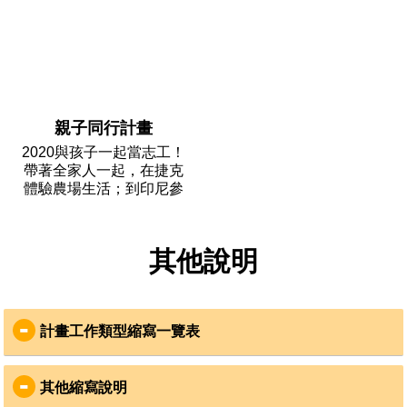
親子同行計畫
    青少年個人計畫：不一
      專屬台灣名額計畫：保
2020與孩子一起當志工！
樣的成年禮

留屬於你的位置一個人的
帶著全家人一起，在捷克
體驗農場生活；到印尼參
旅行，說走就走

加文化工作坊，預約和寶
兩個人的旅行，分享感動

貝的珍貴旅程，一邊工作
給不再是孩子，卻還不是
一邊玩，世界就是最棒的
大人的你─歐洲各國青少年
其他說明
全球各地最精彩的個人計
遊樂場

計畫

畫，為在台灣的你保留

長大，就是要來一場冒險
今年夏天，來一場精采的
之旅

計畫工作類型縮寫一覽表
旅行

踏上陌生國度、體驗異國
ARCH：考古類
做一個，
風情

ARTS：藝術相關
其他縮寫說明
AG/AGRI：農業工作
      親子計畫推薦：與孩子
願年少的你，有一雙擁抱