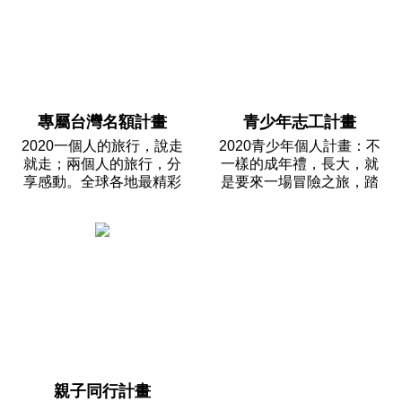
專屬台灣名額計畫
青少年志工計畫
2020一個人的旅行，說走
2020青少年個人計畫：不
就走；兩個人的旅行，分
一樣的成年禮，長大，就
享感動。全球各地最精彩
是要來一場冒險之旅，踏
的個人計畫，為在台灣的
上陌生國度、體驗異國風
你保留。今年夏天，來一
情，願年少的你，有一雙
場精采的旅行，做一個，
擁抱世界與生命的羽翼，
有故事的人。

勇敢地朝成長的方向邁進

親子同行計畫
    青少年個人計畫：不一