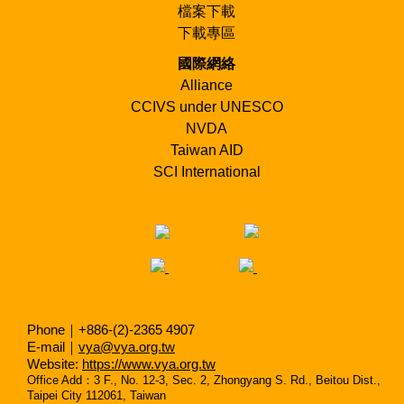
檔案下載
SOCIAL：社會關懷工作,社會計畫
STUDY：討論式/非正規教育的學習
下載專區
TEACH：教學工作
國際網絡
TEEN：開放給18歲以下的青少年志願者
WOMEN：只招募女性志願者
Alliance
YOGA：與瑜伽有關係的工作
CCIVS under UNESCO
YOUTH：與青少年一同工作
NVDA
Taiwan AID
SCI International
Phone｜+886-(2)-2365 4907
E-mail｜
vya@vya.org.tw
Website:
https://www.vya.org.tw
Office Add
：
3 F., No. 12-3, Sec. 2, Zhongyang S. Rd., Beitou Dist.,
Taipei City 112061, Taiwan