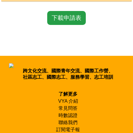
CONS：基礎建設
CV：Cook by Volunteers 由志工自行烹飪
一起當志工！想出國當志
世
CULT：文化
SL：Sleeping Bag 睡袋
工，也想帶孩子一起嗎？

CONSTR：公共建設
下載申請表
DISA：協助殘障人士
親子計畫是你最好的選
ENVI：環境保育類
擇！

ELD：與年長者一起工作
FEST：節慶性質的工作
帶著全家人一起，在捷克
FAMILY：開放全家大小一同參與
體驗農場生活；到印尼參
HERI：文化遺產的工作
加文化工作坊。

KIDS：與小孩一起工作
LANG：語言課程
LTV：長期性的志願服務
預約和寶貝的珍
MAINT：維持性質的工作
跨文化交流、國際青年交流、國際工作營、
MANUAL：設定好的工作，勞工
社區志工、國際志工、服務學習、志工培訓
MEN：只招募男性志願者
MENT：與心理障礙者一同工作
MIXED AGE：特別歡迎超過30歲的志願者
了解更多
MTV：中期性的志願服務
VYA 介紹
OFAJ：生態
常見問答
PATRI ：古蹟修護、公共建設類型工作
時數認證
PEACE：和平工作
PHYS：與身體障礙者一同工作
聯絡我們
RELIEF：賑災工作
訂閱電子報
RENO：更新修復建物的工作