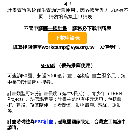
可！
計畫查詢系統僅供查詢計畫使用，因各國受理方式略有不
同，請勿填寫線上申請表。
不管申請
哪一國計畫
，請務必下載申請表
下載申請表
填寫後回傳至workcamp@vya.org.tw，以便受理
。
e-vet
（優先推薦使用）
可查詢80國、超過3000個計畫，各類計畫主題多元，短
中長期計畫皆可搜尋。
計畫類型可細分計畫長度（短/中/長期）、青少年（TEEN
Project）、語言課程等；計畫主題也有多元選項，包括藝
術、建設、孩童陪伴、長者關懷、動物照顧、瑜珈、運動
等。
計畫若備註為
ESC計畫
，僅毆盟國家限定，台灣志工無法申
請唷。