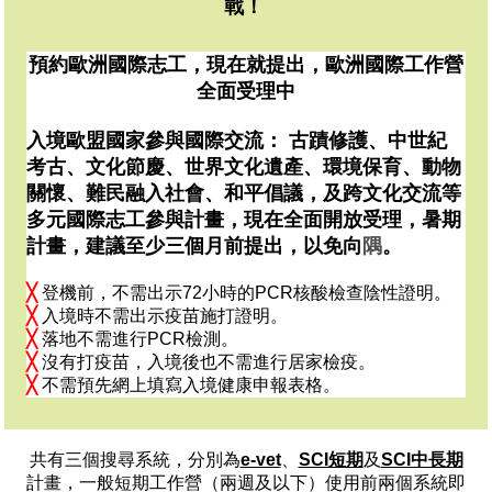
戰！
預約歐洲國際志工，現在就提出，歐洲國際工作營
全面受理中
入境歐盟國家參與國際交流： 古蹟修護、中世紀
考古、文化節慶、世界文化遺產、環境保育、動物
關懷、難民融入社會、和平倡議，及跨文化交流等
多元國際志工參與計畫，現在全面開放受理，暑期
計畫，建議至少三個月前提出，以免向
隅
。
╳
登機前，不需出示72小時的PCR核酸檢查陰性證明。
╳
入境時不需出示疫苗施打證明。
╳
落地不需進行PCR檢測。
╳
沒有打疫苗，入境後也不需進行居家檢疫。
╳
不需預先網上填寫入境健康申報表格。
共有三個搜尋系統，分別為
e-vet
、
SCI短期
及
SCI中長期
計畫，一般短期工作營（兩週及以下）使用前兩個系統即