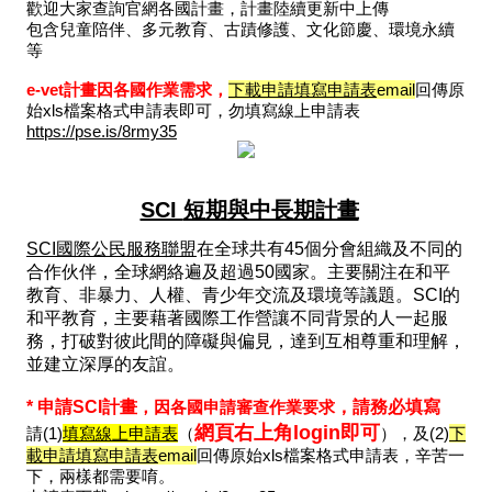
歡迎大家查詢官網各國計畫，計畫陸續更新中上傳
包含兒童陪伴、多元教育、古蹟修護、文化節慶、環境永續
等
e-vet計畫因各國作業需求，
下載申請填寫申請表
email
回傳原
始xls檔案格式申請表即可
，勿填寫線上申請表
https://pse.is/8rmy35
SCI
短期與中長期計畫
SCI國際公民服務聯盟
在全球共有45個分會組織及不同的
合作伙伴，全球網絡遍及超過50國家。主要關注在和平
教育、非暴力、人權、青少年交流及環境等議題。SCI的
和平教育，主要藉著國際工作營讓不同背景的人一起服
務，打破對彼此間的障礙與偏見，達到互相尊重和理解，
並建立深厚的友誼。
* 申請SCI計畫
，因各國申請審查作業要求
，請務必填寫
網頁右上角login即可
請(1)
填寫線上申請表
（
）
，及(2)
下
載申請填寫申請表
email
回傳原始xls檔案格式申請表，辛苦一
下，兩樣都需要唷。