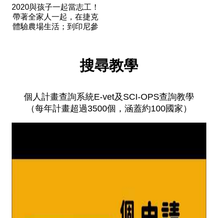
      專屬台灣名額計畫：保
2020與孩子一起當志工！
樣的成年禮

留屬於你的位置一個人的
帶著全家人一起，在捷克
體驗農場生活；到印尼參
旅行，說走就走

加文化工作坊，預約和寶
兩個人的旅行，分享感動

貝的珍貴旅程，一邊工作
給不再是孩子，卻還不是
一邊玩，世界就是最棒的
大人的你─歐洲各國青少年
搜尋教學
全球各地最精彩的個人計
遊樂場

計畫

畫，為在台灣的你保留

長大，就是要來一場冒險
今年夏天，來一場精采的
之旅

個人計畫查詢系統E-vet及SCI-OPS查詢教學
旅行

（每年計畫超過3500個，涵蓋約100國家）
踏上陌生國度、體驗異國
做一個，
風情

      親子計畫推薦：與孩子
願年少的你，有一雙擁抱
一起當志工！想出國當志
世
工，也想帶孩子一起嗎？

親子計畫是你最好的選
擇！

帶著全家人一起，在捷克