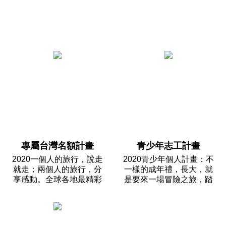
專屬台灣名額計畫
青少年志工計畫
2020一個人的旅行，說走
2020青少年個人計畫：不
就走；兩個人的旅行，分
一樣的成年禮，長大，就
享感動。全球各地最精彩
是要來一場冒險之旅，踏
的個人計畫，為在台灣的
上陌生國度、體驗異國風
你保留。今年夏天，來一
情，願年少的你，有一雙
場精采的旅行，做一個，
擁抱世界與生命的羽翼，
有故事的人。

勇敢地朝成長的方向邁進
