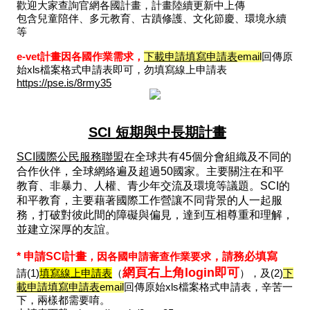
歡迎大家查詢官網各國計畫，計畫陸續更新中上傳
包含兒童陪伴、多元教育、古蹟修護、文化節慶、環境永續
等
e-vet計畫因各國作業需求，
下載申請填寫申請表
email
回傳原
始xls檔案格式申請表即可
，勿填寫線上申請表
https://pse.is/8rmy35
SCI
短期與中長期計畫
SCI國際公民服務聯盟
在全球共有45個分會組織及不同的
合作伙伴，全球網絡遍及超過50國家。主要關注在和平
教育、非暴力、人權、青少年交流及環境等議題。SCI的
和平教育，主要藉著國際工作營讓不同背景的人一起服
務，打破對彼此間的障礙與偏見，達到互相尊重和理解，
並建立深厚的友誼。
* 申請SCI計畫
，因各國申請審查作業要求
，請務必填寫
網頁右上角login即可
請(1)
填寫線上申請表
（
）
，及(2)
下
載申請填寫申請表
email
回傳原始xls檔案格式申請表，辛苦一
下，兩樣都需要唷。