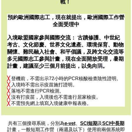
戰！
預約歐洲國際志工，現在就提出，歐洲國際工作營
全面受理中
入境歐盟國家參與國際交流： 古蹟修護、中世紀
考古、文化節慶、世界文化遺產、環境保育、動物
關懷、難民融入社會、和平倡議，及跨文化交流等
多元國際志工參與計畫，現在全面開放受理，暑期
計畫，建議至少三個月前提出，以免向
隅
。
╳
登機前，不需出示72小時的PCR核酸檢查陰性證明。
╳
入境時不需出示疫苗施打證明。
╳
落地不需進行PCR檢測。
╳
沒有打疫苗，入境後也不需進行居家檢疫。
╳
不需預先網上填寫入境健康申報表格。
共有三個搜尋系統，分別為
e-vet
、
SCI短期
及
SCI中長期
計畫，一般短期工作營（兩週及以下）使用前兩個系統即