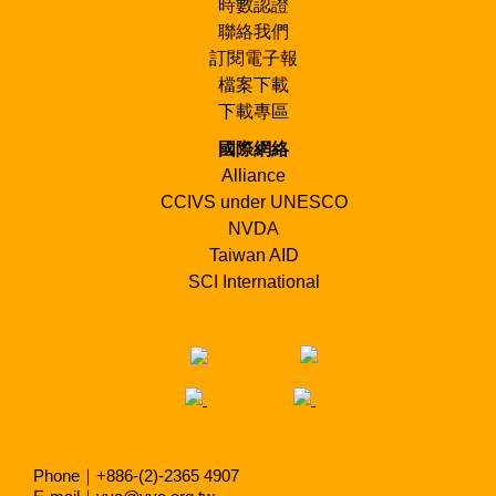
時數認證
PEACE：和平工作
PHYS：與身體障礙者一同工作
聯絡我們
RELIEF：賑災工作
訂閱電子報
RENO：更新修復建物的工作
檔案下載
SOCIAL：社會關懷工作,社會計畫
STUDY：討論式/非正規教育的學習
下載專區
TEACH：教學工作
國際網絡
TEEN：開放給18歲以下的青少年志願者
WOMEN：只招募女性志願者
Alliance
YOGA：與瑜伽有關係的工作
CCIVS under UNESCO
YOUTH：與青少年一同工作
NVDA
Taiwan AID
SCI International
Phone｜+886-(2)-2365 4907