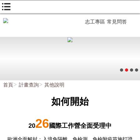
志工專區
常見問答
首頁
計畫查詢
其他說明
如何開始
26
20
國際工作營全面受理中
歐洲全面解封：入境免隔離、免檢測、免檢附疫苗施打證