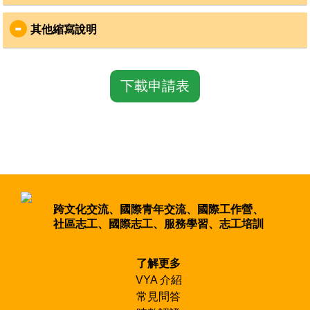
ARCH：考古類
ARTS：藝術相關
其他縮寫說明
AG/AGRI：農業工作
CONS：基礎建設
CV：Cook by Volunteers 由志工自行烹飪
CULT：文化
SL：Sleeping Bag 睡袋
CONSTR：公共建設
下載申請表
DISA：協助殘障人士
ENVI：環境保育類
ELD：與年長者一起工作
FEST：節慶性質的工作
FAMILY：開放全家大小一同參與
HERI：文化遺產的工作
KIDS：與小孩一起工作
LANG：語言課程
LTV：長期性的志願服務
MAINT：維持性質的工作
跨文化交流、國際青年交流、國際工作營、
MANUAL：設定好的工作，勞工
社區志工、國際志工、服務學習、志工培訓
MEN：只招募男性志願者
MENT：與心理障礙者一同工作
MIXED AGE：特別歡迎超過30歲的志願者
了解更多
MTV：中期性的志願服務
VYA 介紹
OFAJ：生態
常見問答
PATRI ：古蹟修護、公共建設類型工作