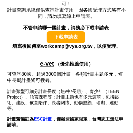
可！
計畫查詢系統僅供查詢計畫使用，因各國受理方式略有不
同，請勿填寫線上申請表。
不管申請
哪一國計畫
，請務必下載申請表
下載申請表
填寫後回傳至workcamp@vya.org.tw，以便受理
。
e-vet
（優先推薦使用）
可查詢80國、超過3000個計畫，各類計畫主題多元，短
中長期計畫皆可搜尋。
計畫類型可細分計畫長度（短/中/長期）、青少年（TEEN
Project）、語言課程等；計畫主題也有多元選項，包括藝
術、建設、孩童陪伴、長者關懷、動物照顧、瑜珈、運動
等。
計畫若備註為
ESC計畫
，僅毆盟國家限定，台灣志工無法申
請唷。