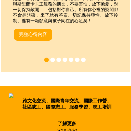
與斯
⾥
蘭卡志
⼯
服務的朋友，不要害怕，放下擔憂，對
⼀
切保持敞開
——
包括對你
⾃⼰
。所有你
⼼
裡的疑問都
而人
不會是阻礙，來了就有答案。切記保持彈性、放下控
時代
制、擁有
⼀
顆願意與孩
⼦
同在的
⼼⾜
矣！
創新
完整心得內容
完
跨文化交流、國際青年交流、國際工作營、
社區志工、國際志工、服務學習、志工培訓
了解更多
VYA 介紹