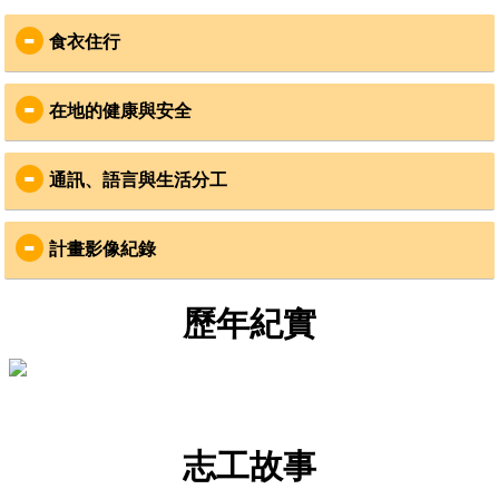
食衣住行
    故事的開始2004年南亞
食
：
大海嘯以及直至2009年才
    故事的開始斯里蘭卡是
在地的健康與安全
結束近30年的內戰造成斯
由3個種族、4個宗教、3種
在地Cooking Mama準備道地斯式料理，以斯式咖哩配
里蘭卡重大傷亡，國家也
語言的人民所組成，因為
白飯為主
安全
：
仍有大筆外債待償還，故
英國殖民期間的挑撥的分
飲用水為桶裝蒸餾水
斯國普遍存在資源分布不
治政策，造成種族間的矛
通訊、語言與生活分工
志工安全是VYA最重視的事
過去團員的分享
均，偏鄉學校教育經費不
盾與仇恨。獨立後，接連
國際合作組織Inspire Exchange Ltd.為香港社會企業組
通訊
：
足的情況
而來的內戰使得孩子在族
衣
：
織，已有4年合作經驗
群對立且無相
計畫影像紀錄
服務社區在偏鄉地區，訊號不穩，且無網路，建議以
斯里蘭卡社會風氣良善，在地社區居民友善，服務社
斯里蘭卡信仰佛教，民風保守，教學時請著過膝長
傳簡訊代替國際電話聯繫
區皆有事前安全評估
VYA SK32 夢想蘭圖 兒童及青少年 英語教育暨社區發展紀
褲、長裙和有袖衣服，以尊重當地文化
出團期間，VYA會協助寄送三封平安簡訊給志工家
出團期間有VYA領隊及當地領隊，全程隨團確認志工
錄
歷年紀實
有機會也可體驗當地女性傳統服裝莎麗（Sari）和男
人，寄送時間點為：志工平安抵達社區，服務期中以
安全
性的沙龍（Sarong）
及歸國前一天
為確保個人安全，請志工遵守團體行動，並注意個人
如有其他聯繫事項，可聯繫VYA臺北辦公室，VYA將
財物保管
住
：
協助轉達給帶團領隊
健康
：
住宿環境為通鋪，男女分房，不提供熱水澡
語言
：
過去團員的分享
志工故事
服務地區非疫區，不需要特別打疫苗，但志工可自行
主要溝通語言為英文，教學時會有斯里蘭卡志工協助
詢問家庭醫生或旅遊門診
行
：