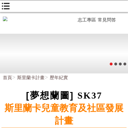
志工專區
常見問答
首頁
斯里蘭卡計畫
歷年紀實
[夢想
蘭
圖]
SK37
斯里蘭卡兒童教育及社區發展
計畫