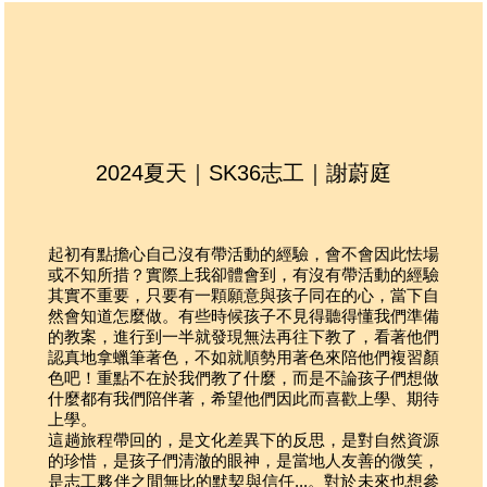
翻譯，是練習英文的好機會
服務社區附近皆有藥局或醫院診所，領隊也會備有醫
藥箱
預計搭乘國泰航空，或華航及斯里蘭卡航空
生活分工
：
如志工個人有特殊狀況，也請記得攜帶藥品，並告知
往返機場與服務地將搭乘巴士
領隊
在服務海外社區前，先學習為團隊服務，共同分工合
作完成生活事務：如備餐備料、洗碗、垃圾整理、清
洗廁所等，工作項目為團隊間輪流擔任
2024夏天｜SK36志工｜謝蔚庭
起初有點擔
⼼⾃⼰
沒有帶活動的經驗，會不會因此怯場
或不知所措？實際上我卻體會到，有沒有帶活動的經驗
其實不重要，只要有
⼀
顆願意與孩
⼦
同在的
⼼
，當下
⾃
然會知道怎麼做。有些時候孩
⼦
不
⾒
得聽得懂我們準備
的教案，進
⾏
到
⼀
半就發現無法再往下教了，看著他們
認真地拿蠟筆著
⾊
，不如就順勢
⽤
著
⾊
來陪他們複習顏
⾊
吧！重點不在於我們教了什麼，
⽽
是不論孩
⼦
們想做
回想
什麼都有我們陪伴著，希望他們因此
⽽
喜歡上學、期待
一個
上學。
與大
這趟旅程帶回的，是
⽂
化差異下的反思，是對
⾃
然資源
之中
的珍惜，是孩
⼦
們清澈的眼神，是當地
⼈
友善的微笑，
國家
是志
⼯
夥伴之間無比的默契與信任
...
。對於未來也想參
的平