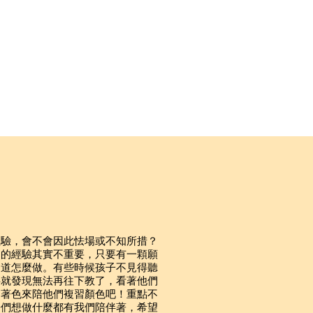
抵達社區，服務期中以及
料、洗碗、垃圾整理、清
經驗，會不會因此怯場或不知所措？
動的經驗其實不重要，只要有
⼀
顆願
知道怎麼做。有些時候孩
⼦
不
⾒
得聽
半就發現無法再往下教了，看著他們
⽤
著
⾊
來陪他們複習顏
⾊
吧！重點不
⼦
們想做什麼都有我們陪伴著，希望