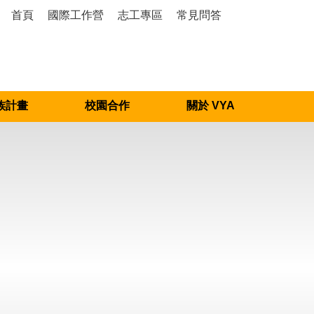
首頁
國際工作營
志工專區
常見問答
族計畫
校園合作
關於 VYA