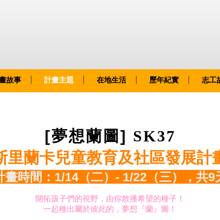
畫故事
計畫主題
在地生活
歷年紀實
志工
[夢想
蘭
圖]
SK37
斯里蘭卡兒童教育及社區發展計
計畫時間：1/14（二）- 1/22（三），共9
開拓孩子們的視野，由你散播希望的種子！
一起種出屬於彼此的，夢想『蘭』圖！