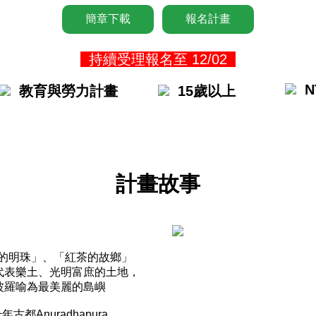
簡章下載
報名計畫
持續受理報名至 12/02
N
教育與勞力計畫
15歲以上
計畫故事
的明珠」、「紅茶的故鄉」
代表樂土、光明富庶的土地，
波羅喻為最美麗的島嶼
都Anuradhapura，