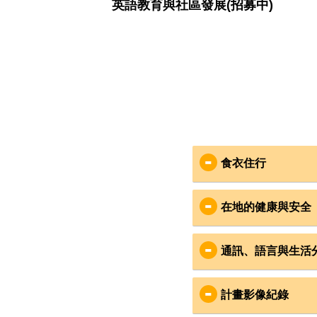
英語教育與社區發展(招募中)
食衣住行
    故事的開始2004年南亞大海嘯以及直至2009年才
食
：
結束近30年的內戰造成斯里蘭卡重大傷亡，國家也
在地的健康與安全
有大筆外債待償還，故斯國普遍存在資源分布不均
在地Cooking
偏鄉學校教育經費不足的情況
飲用水為桶裝蒸
安全
：
過去團員的分享
通訊、語言與生活
志工安全是VYA
衣
：
國際合作組織Insp
通訊
：
斯里蘭卡社會風
計畫影像紀錄
斯里蘭卡信仰佛
服務社區在偏鄉
出團期間有VYA
有機會也可體驗當地