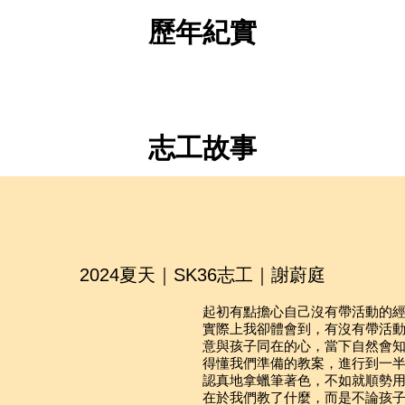
會協助寄送三封平安簡訊給志工家人，寄送時間點為：志工平安
，請志工遵守團體行動，並注意個人財物保管
VYA SK32 夢想蘭圖 兒童及青少年 英語教育暨社區發展紀錄
歷年紀實
，可聯繫VYA臺北辦公室，VYA將協助轉達給帶團領隊
，男女分房，不提供熱水澡
，不需要特別打疫苗，但志工可自行詢問家庭醫生或旅遊門診
有藥局或醫院診所，領隊也會備有醫藥箱
英文，教學時會有斯里蘭卡志工協助翻譯，是練習英文的好機會
殊狀況，也請記得攜帶藥品，並告知領隊
志工故事
空，或華航及斯里蘭卡航空
地將搭乘巴士
前，先學習為團隊服務，共同分工合作完成生活事務：如備餐備
項目為團隊間輪流擔任
2024夏天｜SK36志工｜謝蔚庭
起初有點擔
⼼⾃⼰
沒有帶活動的
實際上我卻體會到，有沒有帶活
意與孩
⼦
同在的
⼼
，當下
⾃
然會
得懂我們準備的教案，進
⾏
到
⼀
認真地拿蠟筆著
⾊
，不如就順勢
在於我們教了什麼，
⽽
是不論孩