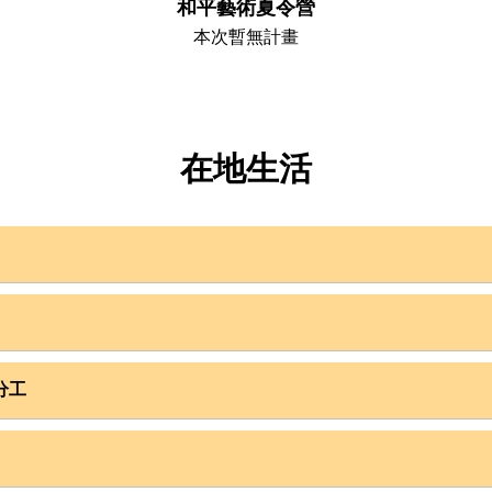
和平藝術夏令營
本次暫無計畫

在地生活
仍
    故事的開始斯里蘭卡是由3個種族、4個宗教、3種
，
語言的人民所組成，因為英國殖民期間的挑撥的分治
 Mama準備道地斯式料理，以斯式咖哩配白飯為主
政策，造成種族間的矛盾與仇恨。獨立後，接連而來
餾水
的內戰使得孩子在族群對立且無相
分工
最重視的事
ire Exchange Ltd.為香港社會企業組織，已有4年合作經驗
氣良善，在地社區居民友善，服務社區皆有事前安全評估
教，民風保守，教學時請著過膝長褲、長裙和有袖衣服，以尊重
地區，訊號不穩，且無網路，建議以傳簡訊代替國際電話聯繫
領隊及當地領隊，全程隨團確認志工安全
女性傳統服裝莎麗（Sari）和男性的沙龍（Sarong）