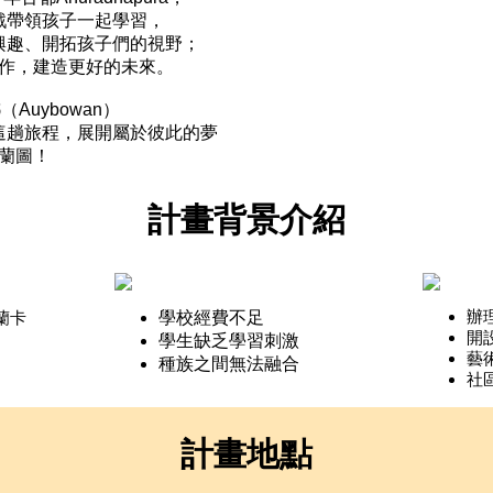
戲帶領孩子一起學習，
興趣、開拓孩子們的視野；
作，建造更好的未來。
්（Auybowan）
這趟旅程，展開屬於彼此的夢
蘭圖！
計畫背景介紹
辦
學校經費不足
里蘭卡
開
學生缺乏學習刺激
藝
種族之間無法融合
社
計畫地點