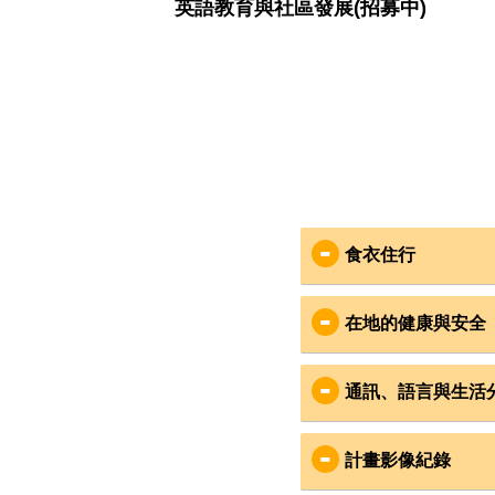
英語教育與社區發展(招募中)
食衣住行
    故事的開始2004年南亞大海嘯以及直至2009年才
食
：
結束近30年的內戰造成斯里蘭卡重大傷亡，國家也
在地的健康與安全
有大筆外債待償還，故斯國普遍存在資源分布不均
在地Cooking
偏鄉學校教育經費不足的情況
飲用水為桶裝蒸
安全
：
過去團員的分享
通訊、語言與生活
志工安全是VYA
衣
：
國際合作組織Insp
通訊
：
斯里蘭卡社會風
計畫影像紀錄
斯里蘭卡信仰佛
服務社區在偏鄉
出團期間有VYA
有機會也可體驗當地