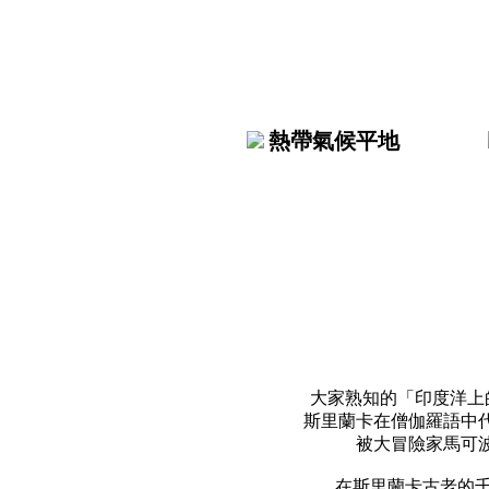
熱帶氣候平地
大家熟知的「印度洋上
斯里蘭卡在僧伽羅語中
被大冒險家馬可
在斯里蘭卡古老的千年古