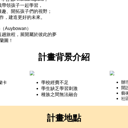
戲帶領孩子一起學習，
興趣、開拓孩子們的視野；
作，建造更好的未來。
්（Auybowan）
這趟旅程，展開屬於彼此的夢
蘭圖！
計畫背景介紹
辦
學校經費不足
里蘭卡
開
學生缺乏學習刺激
藝
種族之間無法融合
社
計畫地點