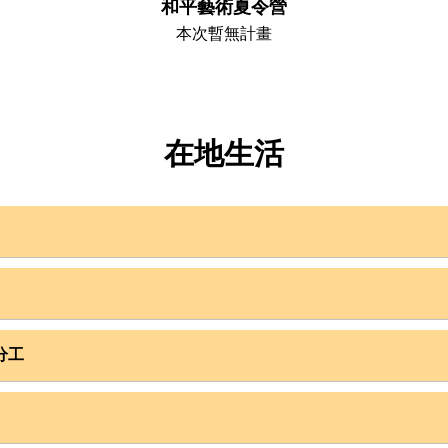
和平藝術夏令營
本次暫無計畫

在地生活
仍
    故事的開始斯里蘭卡是由3個種族、4個宗教、3種
，
語言的人民所組成，因為英國殖民期間的挑撥的分治
 Mama準備道地斯式料理，以斯式咖哩配白飯為主
政策，造成種族間的矛盾與仇恨。獨立後，接連而來
餾水
的內戰使得孩子在族群對立且無相
分工
最重視的事
ire Exchange Ltd.為香港社會企業組織，已有4年合作經驗
氣良善，在地社區居民友善，服務社區皆有事前安全評估
教，民風保守，教學時請著過膝長褲、長裙和有袖衣服，以尊重
地區，訊號不穩，且無網路，建議以傳簡訊代替國際電話聯繫
領隊及當地領隊，全程隨團確認志工安全
女性傳統服裝莎麗（Sari）和男性的沙龍（Sarong）