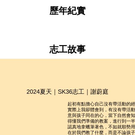
會協助寄送三封平安簡訊給志工家人，寄送時間點為：志工平安
，請志工遵守團體行動，並注意個人財物保管
VYA SK32 夢想蘭圖 兒童及青少年 英語教育暨社區發展紀錄
歷年紀實
，可聯繫VYA臺北辦公室，VYA將協助轉達給帶團領隊
，男女分房，不提供熱水澡
，不需要特別打疫苗，但志工可自行詢問家庭醫生或旅遊門診
有藥局或醫院診所，領隊也會備有醫藥箱
英文，教學時會有斯里蘭卡志工協助翻譯，是練習英文的好機會
殊狀況，也請記得攜帶藥品，並告知領隊
志工故事
空，或華航及斯里蘭卡航空
地將搭乘巴士
前，先學習為團隊服務，共同分工合作完成生活事務：如備餐備
項目為團隊間輪流擔任
2024夏天｜SK36志工｜謝蔚庭
起初有點擔
⼼⾃⼰
沒有帶活動的
實際上我卻體會到，有沒有帶活
意與孩
⼦
同在的
⼼
，當下
⾃
然會
得懂我們準備的教案，進
⾏
到
⼀
認真地拿蠟筆著
⾊
，不如就順勢
在於我們教了什麼，
⽽
是不論孩