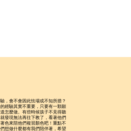
抵達社區，服務期中以及
料、洗碗、垃圾整理、清
經驗，會不會因此怯場或不知所措？
動的經驗其實不重要，只要有
⼀
顆願
知道怎麼做。有些時候孩
⼦
不
⾒
得聽
半就發現無法再往下教了，看著他們
⽤
著
⾊
來陪他們複習顏
⾊
吧！重點不
⼦
們想做什麼都有我們陪伴著，希望