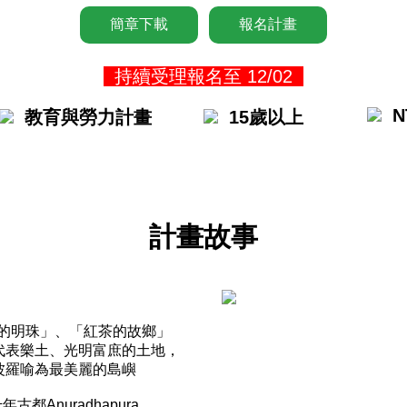
簡章下載
報名計畫
持續受理報名至 12/02
N
教育與勞力計畫
15歲以上
計畫故事
的明珠」、「紅茶的故鄉」
代表樂土、光明富庶的土地，
波羅喻為最美麗的島嶼
都Anuradhapura，