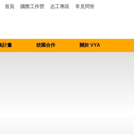
首頁
國際工作營
志工專區
常見問答
族計畫
校園合作
關於 VYA