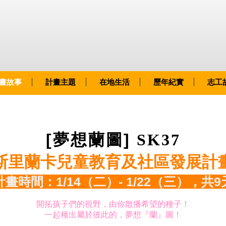
畫故事
計畫主題
在地生活
歷年紀實
志工
[夢想
蘭
圖]
SK37
斯里蘭卡兒童教育及社區發展計
計畫時間：1/14（二）- 1/22（三），共9
開拓孩子們的視野，由你散播希望的種子！
一起種出屬於彼此的，夢想『蘭』圖！