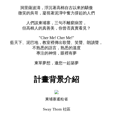
洞里薩波濤，浮沉著高棉自古以來的驕傲
微笑的吳哥，凝視著泥濘中奮力撐起的人們
人們談柬埔寨，三句不離窮病苦，
但高棉人的真善美，你曾否真實看見？
"Cher Me! Cher Me!"
藍天下、泥巴地，教室裡傳出歌聲、笑聲、朗讀聲，
不熟悉的語言，熟悉的溫度
專注的神情，眼裡有夢
柬單夢想，邀您一起築夢
計畫背景介紹
柬埔寨暹粒省
Sway Thom 社區