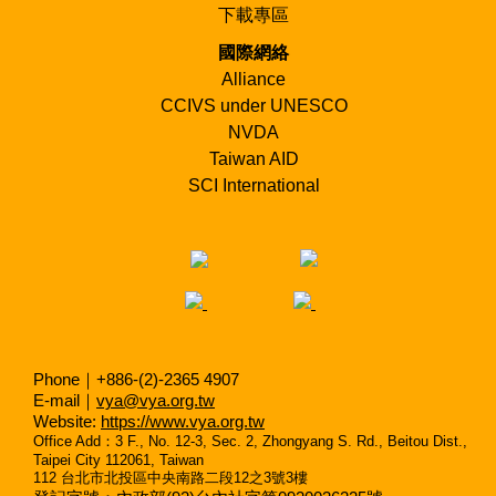
下載專區
國際網絡
Alliance
CCIVS under UNESCO
NVDA
Taiwan AID
SCI International
Phone｜+886-(2)-2365 4907
E-mail｜
vya@vya.org.tw
Website:
https://www.vya.org.tw
Office Add
：
3 F., No. 12-3, Sec. 2, Zhongyang S. Rd., Beitou Dist.,
Taipei City 112061, Taiwan
112
台北市北投區中央南路二段
12
之
3
號
3
樓