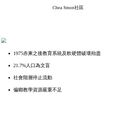
Chea Smon社區
1975赤柬之後教育系統及軟硬體破壞殆盡
21.7%人口為文盲
社會階層停止流動
偏鄉教學資源嚴重不足