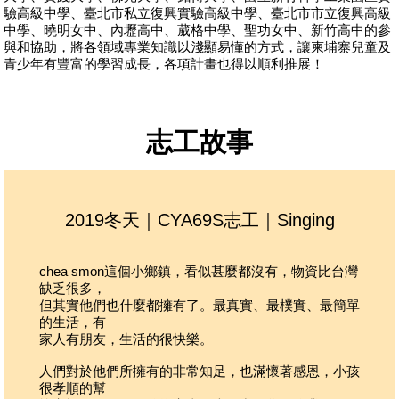
驗高級中學、臺北市私立復興實驗高級中學、臺北市市立復興高級
譯，記得把握練習英文的機會哦
箱
行
：
中學、曉明女中、內壢高中、葳格中學、聖功女中、新竹高中的參
如志工個人有特殊狀況，也請記得攜帶藥品，並告知
生活分工
：
與和協助，將各領域專業知識以淺顯易懂的方式，讓柬埔寨兒童及
領隊
預計搭乘越南航空於越南轉機，暹粒計畫由吳哥機場
青少年有豐富的學習成長，各項計畫也得以順利推展！
入出境
在服務海外社區前，先學習為團隊服務，共同分工合
往返機場與服務地將搭乘巴士
作完成生活事務：如備餐備料、洗碗、垃圾整理、清
在地交通為嘟嘟車或步行
洗廁所等，工作項目為團隊間輪流擔任
志工故事
2019冬天｜CYA69S志工｜Singing
chea smon
這個小鄉鎮，看似甚麼都沒有，物資比台灣
缺乏很多，
但其實他們也什麼都擁有了。最真實、最樸實、最簡單
我覺
的生活，有
的笑
家人有朋友，生活的很快樂。
純真
人們對於他們所擁有的非常知足，也滿懷著感恩，小孩
小孩
很孝順的幫
會很