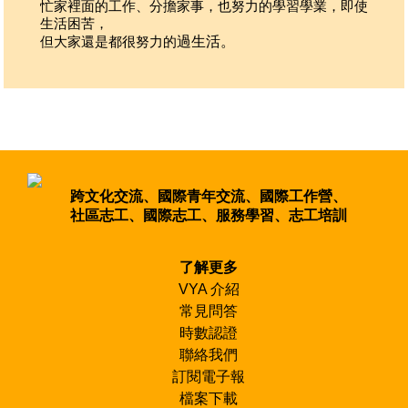
忙家裡面的工作、分擔家事，也努力的學習學業，即使
們的
生活困苦，
苦，
但大家還是都很努力的
過生活。
卻是
獨一
跨文化交流、國際青年交流、國際工作營、
社區志工、國際志工、服務學習、志工培訓
了解更多
VYA 介紹
常見問答
時數認證
聯絡我們
訂閱電子報
檔案下載