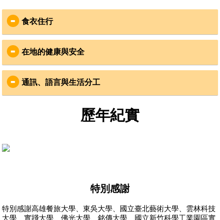
食衣住行
食
：
在地的健康與安全
在地Cooking Mama準備道地柬式料理，類似臺灣的白
飯配菜
安全
：
飲用水為桶裝蒸餾水
通訊、語言與生活分工
志工安全是VYA最重視的事
衣
：
國際合作組織CYA為柬埔寨在地登記立案組織，已有6
通訊
：
    故事的開始柬埔寨教育
年合作經驗
資源及品質有嚴重的城鄉
歷年紀實
平日可穿涼快的短袖衣褲，但服務時記得換上有袖上
服務社區在偏鄉地區，訊號不穩，且無網路，建議以
柬埔寨社會風氣良善，在地社區居民友善，服務社區
差異，部分學校出現教室
衣及長褲或長裙，一雙球鞋與夾腳拖就可以趴趴走！
簡訊代替國際電話聯繫
皆有事前安全評估
不足，學生須上下午輪流
1-2月是柬埔寨的乾季，乾燥溫暖的天氣是避冬的好去
出團期間，VYA會寄送三封平安簡訊給志工家人，寄
出團期間有VYA領隊及當地領隊，全程隨團確認志工
上課，教課老師並非專業
處，惟須注意防曬與不時的塵土飛揚，回憶童趣一起
送時間點為：志工平安抵達社區，服務期中以及歸國
安全。為確保個人安全，請志工遵守團體行動，並注
科目老師，老師不完全理
來玩沙！
前一天
解課本內容等情況。計畫
意個人財物保管
7-8為乾季，氣溫早晚攝氏
22
至
30
度
，參與夥伴要注意
如有其他聯繫事項，可聯繫VYA臺北辦公室，協會將
目的
防曬及攜帶雨具
健康
：
轉達給帶團領隊
特別感謝
住
：
服務地區非疫區，不需要特別打疫苗，但志工可自行
語言
：
詢問家庭醫生或旅遊門診
特別感謝高雄餐旅大學、東吳大學、國立臺北藝術大學、雲林科技
住宿環境為通鋪，男女分房，不提供熱水
主要溝通語言為英文，教學時會有柬埔寨志工協助翻
服務社區附近皆有藥局或醫院診所，領隊也備有醫藥
大學、實踐大學、佛光大學、銘傳大學、國立新竹科學工業園區實