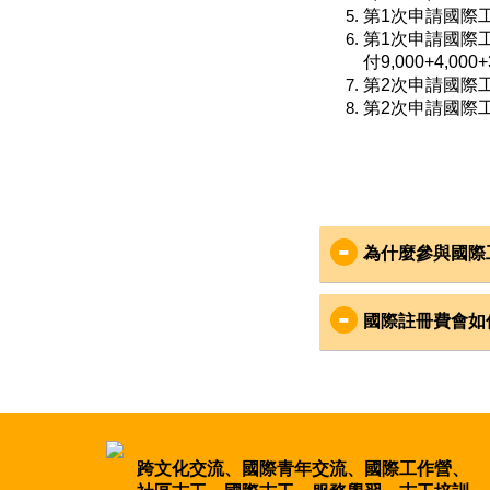
第1次申請國際工作
第1次申請國際
付9,000+4,000
第2次申請國際工作
第2次申請國際工作
為什麼參與國際
世界各國參與工作
全世界的國際工作營，
國際註冊費會如
Coordinating Comm
志工所繳計畫註冊費用（
Voluntary Organ
社區，而是支持所在
Network for Vo
註冊費，則用於：
CCIVS志工交流
此，台灣青年欲申請
在台灣組織國
跨文化交流、國際青年交流、國際工作營、
國家國際工作