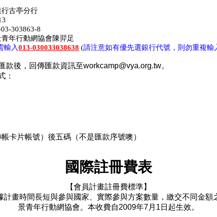
銀行古亭分行
3
3-303863-8
景青年行動網協會陳羿足
需輸入
請注意如有優先選銀行代號，則勿重複輸
013-030033038638
(
後，回傳匯款資訊至workcamp@vya.org.tw。
式：
號（轉帳卡片帳號）後五碼（不是匯款序號噢）
國際註冊費表
【會員計畫註冊費標準】
據計畫時間長短與參與國家、
實際參與方案數量
，
繳交不同金額
景青年行動網協會。本收費自2009年7月1日起生效。