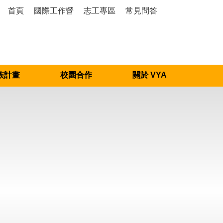
首頁
國際工作營
志工專區
常見問答
族計畫
校園合作
關於 VYA