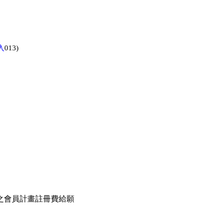
入
013)
之會員計畫註冊費給願