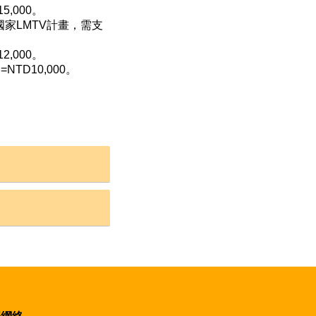
5,000。
家LMTV計畫，需支
2,000。
TD10,000。
後使得參加。
NESCO,
iance of European
anization）或
CI)、亞洲志願服務發展協會(
本會收取之會員計畫
據國際工作營世界總會
出申請，始得參加。因
）提出申請。
青年也無法參與其他