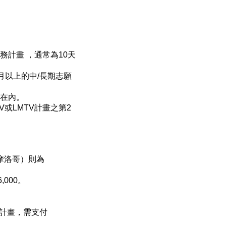
願服務計畫 ，通常為10天
或1個月以上的中/長期志願
蓋在內。
或LMTV計畫之第2
如摩洛哥）則為
,000。
V計畫，需支付