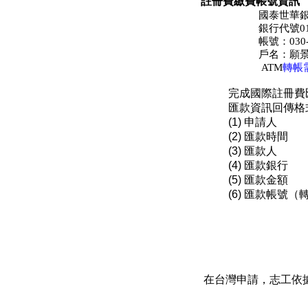
註冊費繳費帳號資訊
國泰世華
銀行代號01
帳號：030-0
戶名：願
轉帳
ATM
完成國際註冊費匯款
匯款資訊回傳格
(1) 申請人
(2) 匯款時間
(3) 匯款人
(4) 匯款銀行
(5) 匯款金額
(6) 匯款帳
在台灣申請，志工依