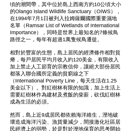
頃的潮間帶，其中位於島上西南方約10公頃大小
的Olango Island Wildlife Sanctuary（OIWS），
在1994年7月1日被列入拉姆薩爾國際重要濕地
名單（Ramsar List of Wetlands of International
Importance），同時是世界上最知名的7條候鳥
路徑之一，每年有超過1萬隻候鳥遷徙。
相對於豐富的生態，島上居民的經濟條件相對貧
瘠，每戶居民平均月收入約120美金，有限收入
加上禁止人工節育的宗教信仰，讓絕大部份居民
都落入聯合國所定義的貧窮線之下
（International Poverty Line，每天生活在1.25
美金以下）。對紅樹林有限的知識，加上生活上
需要紅樹林作為建材及煮飯的柴薪，砍伐紅樹林
成為生活的必須。
然而，島上近9成居民都依賴海洋維生，溼地破
壞造成海洋污染、漁貨量減少，間接激化社區居
民經濟上的弱勢，於是對於溼地保育的思考開始