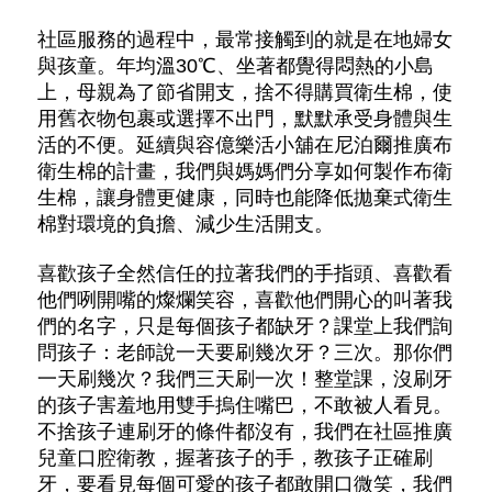
社區服務的過程中，最常接觸到的就是在地婦女
與孩童。年均溫30℃、坐著都覺得悶熱的小島
上，母親為了節省開支，捨不得購買衛生棉，使
用舊衣物包裹或選擇不出門，默默承受身體與生
活的不便。延續與容億樂活小舖在尼泊爾推廣布
衛生棉的計畫，我們與媽媽們分享如何製作布衛
生棉，讓身體更健康，同時也能降低拋棄式衛生
棉對環境的負擔、減少生活開支。
喜歡孩子全然信任的拉著我們的手指頭、喜歡看
他們咧開嘴的燦爛笑容，喜歡他們開心的叫著我
們的名字，只是每個孩子都缺牙？課堂上我們詢
問孩子：老師說一天要刷幾次牙？三次。那你們
一天刷幾次？我們三天刷一次！整堂課，沒刷牙
的孩子害羞地用雙手摀住嘴巴，不敢被人看見。
不捨孩子連刷牙的條件都沒有，我們在社區推廣
兒童口腔衛教，握著孩子的手，教孩子正確刷
牙，要看見每個可愛的孩子都敢開口微笑，我們