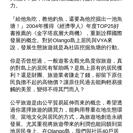
力。
『給他魚吃，教他釣魚，還要為他挖掘出一池魚
塘！』2004年獲得《經濟學人》年度TOP25好
書推薦的《金字塔底層大商機》，重新詮釋國際
發展的概念。對於Olango島上居民與VYA來
說，發展生態旅遊就是為社區挖掘魚塘的行動。
你是否曾想過，一般遊客去觀光島度假旅遊，真
的對島上的居民有幫助嗎？是島上原有的居民獲
利？還是財團、旅遊業者賺走了錢，卻留下原住
民負擔不起的高物價？讓原住民過去能夠輕易接
觸的美景，變得不得其門而入？
公平旅遊是由公平貿易延伸而來的概念，希望透
過你選擇旅遊的購買力，能夠用尊重在地生態環
境、當地文化與居民的方式，為旅遊地創造永續
發展。尤其重視將旅遊帶來的利潤也能回饋到當
地居民身上。在Olango島，我們與社區40戶居