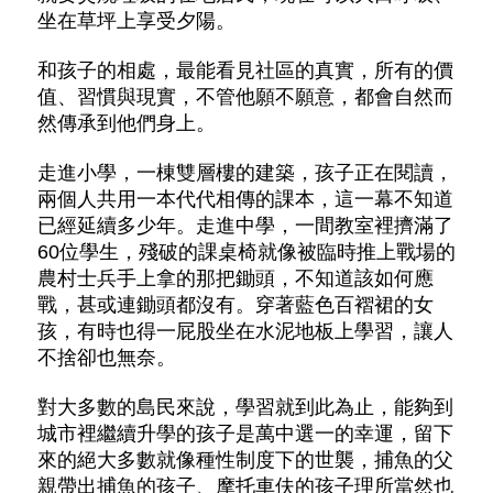
坐在草坪上享受夕陽。
和孩子的相處，最能看見社區的真實，所有的價
值、習慣與現實，不管他願不願意，都會自然而
然傳承到他們身上。
走進小學，一棟雙層樓的建築，孩子正在閱讀，
兩個人共用一本代代相傳的課本，這一幕不知道
已經延續多少年。走進中學，一間教室裡擠滿了
60位學生，殘破的課桌椅就像被臨時推上戰場的
農村士兵手上拿的那把鋤頭，不知道該如何應
戰，甚或連鋤頭都沒有。穿著藍色百褶裙的女
孩，有時也得一屁股坐在水泥地板上學習，讓人
不捨卻也無奈。
對大多數的島民來說，學習就到此為止，能夠到
城市裡繼續升學的孩子是萬中選一的幸運，留下
來的絕大多數就像種性制度下的世襲，捕魚的父
親帶出捕魚的孩子、摩托車伕的孩子理所當然也