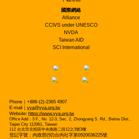
國際網絡
Alliance
CCIVS under UNESCO
NVDA
Taiwan AID
SCI International
Phone｜+886-(2)-2365 4907
E-mail｜
vya@vya.org.tw
Website:
https://www.vya.org.tw
Office Add
：
3 F., No. 12-3, Sec. 2, Zhongyang S. Rd., Beitou Dist.,
Taipei City 112061, Taiwan
112
台北市北投區中央南路二段
12
之
3
號
3
樓
登記字號：內政部(92)台內社字第0920036225號