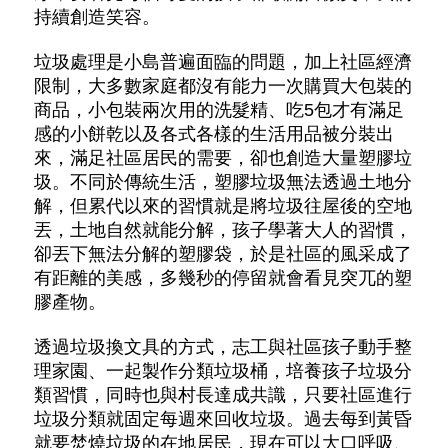
持續創造笑容。
垃圾處理是小島普遍面臨的問題，加上社區經濟
限制，大多數家庭都沒有能力一次購買大包裝的
商品，小包裝兩次用的洗髮精、吃5包才有滿足
感的小餅乾以及各式各樣的生活用品被分裝出
來，滿足社區居民的需要，卻也創造大量塑膠垃
圾。不同於傳統生活，塑膠垃圾無法透過土地分
解，但累代以來的習慣就是將垃圾往屋後的空地
丟，土地自然就能分解，孩子學著大人的習慣，
卻丟下無法分解的塑膠袋，於是社區的風采成了
有距離的美感，多幾秒的停留就會看見突兀的塑
膠產物。
透過垃圾換文具的方式，志工與社區孩子動手整
理家園、一起製作分類垃圾桶，培養孩子垃圾分
類習慣，同時也與村長達成共識，只要社區進行
垃圾分類就固定每週來回收垃圾。過去每到黃昏
就要焚燒垃圾的在地居民，現在可以大口呼吸、