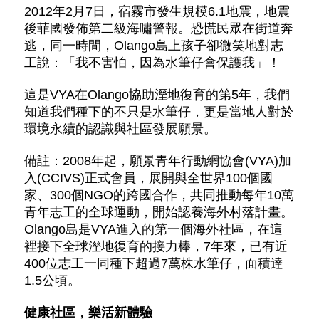
2012年2月7日，宿霧市發生規模6.1地震，地震
後菲國發佈第二級海嘯警報。恐慌民眾在街道奔
逃，同一時間，Olango島上孩子卻微笑地對志
工說：「我不害怕，因為水筆仔會保護我」！
這是VYA在Olango協助溼地復育的第5年，我們
知道我們種下的不只是水筆仔，更是當地人對於
環境永續的認識與社區發展願景。
備註：2008年起，願景青年行動網協會(VYA)加
入(CCIVS)正式會員，展開與全世界100個國
家、300個NGO的跨國合作，共同推動每年10萬
青年志工的全球運動，開始認養海外村落計畫。
Olango島是VYA進入的第一個海外社區，在這
裡接下全球溼地復育的接力棒，7年來，已有近
400位志工一同種下超過7萬株水筆仔，面積達
1.5公頃。
健康社區，樂活新體驗