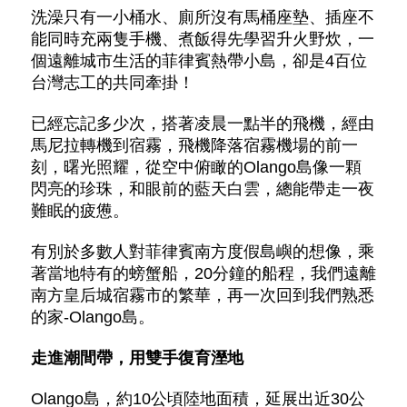
洗澡只有一小桶水、廁所沒有馬桶座墊、插座不
能同時充兩隻手機、煮飯得先學習升火野炊，一
個遠離城市生活的菲律賓熱帶小島，卻是4百位
台灣志工的共同牽掛！
已經忘記多少次，搭著凌晨一點半的飛機，經由
馬尼拉轉機到宿霧，飛機降落宿霧機場的前一
刻，曙光照耀，從空中俯瞰的Olango島像一顆
閃亮的珍珠，和眼前的藍天白雲，總能帶走一夜
難眠的疲憊。
有別於多數人對菲律賓南方度假島嶼的想像，乘
著當地特有的螃蟹船，20分鐘的船程，我們遠離
南方皇后城宿霧市的繁華，再一次回到我們熟悉
的家-Olango島。
走進潮間帶，用雙手復育溼地
Olango島，約10公頃陸地面積，延展出近30公