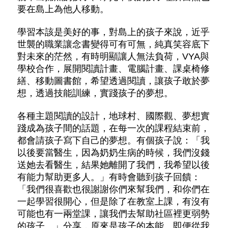
要在島上為他人移動。
學習本該是美好的事，對島上的孩子來說，近乎
世襲的職業讓念書變得可有可無，純真笑容底下
對未來的茫然，有時明顯讓人無法負荷，VYA與
學校合作，展開閱讀計畫、電腦計畫、課桌椅修
繕、移動圖書館，希望透過閱讀，讓孩子敢於夢
想，透過技能訓練，實踐孩子的夢想。
各種主題閱讀的設計，地球村、國際觀、夢想實
踐成為孩子間的話題，在每一次的課程結束前，
都會請孩子寫下自己的夢想。有個孩子說：「我
以後要當醫生，因為奶奶生病的時候，我們沒錢
送她去看醫生，結果她離開了我們，我希望以後
有能力幫助更多人。」有時會聽到孩子回饋：
「我們很喜歡也很謝謝你們來幫我們，和你們在
一起學習很開心，但是除了在教室上課，有沒有
可能也有一兩堂課，讓我們去幫助社區裡更弱勢
的孩子。」分享，原來是孩子的本能。即便從我