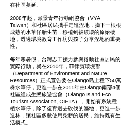
在社區蔓延。
2008年起，願景青年行動網協會（VYA
Taiwan）和社區居民攜手走進溼地，摘下一根根
成熟的水筆仔胎生苗，移植到被破壞的原始棲
地，透過環境教育工作坊與孩子分享溼地的重要
性。
每年寒暑假，台灣志工接力參與捲動社區居民的
實際行動，就在2010年，菲律賓環境部
（Department of Environment and Nature
Resources）正式宣告要在Olango島上種下50萬
株水筆仔，更進一步在2011年由Olango南部4個
社區組成生態旅遊協會（Olango Island Eco-
Tourism Association, OIETA），開始有系統種
植水筆仔，除了復育過去砍伐的溼地，更進一步
造林，讓社區多數使用柴薪的居民，維持既有生
活模式。