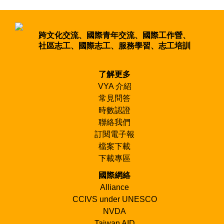
Group
連絡信箱：
聯絡人：吳嘉玲
volunteer@vya.org.tw
電話：
04-
電話：02-23654907
22289111
分機
37823
跨文化交流、國際青年交流、國際工作營、
Facebook：VYA國際工作營
社區志工、國際志工、服務學習、志工培訓
Instagram：vya_taiwan_
了解更多
VYA 介紹
常見問答
時數認證
聯絡我們
訂閱電子報
檔案下載
下載專區
國際網絡
Alliance
CCIVS under UNESCO
NVDA
Taiwan AID