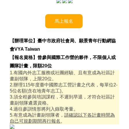
馬上報名
【辦理單位】臺中市政府社會局、願景青年行動網協
會
VYA Taiwan
【報名資格】曾參與國際工作營的夥伴，不限個人或
團隊計畫，限額20
位
1.有國內外志工服務或社團經驗、且有意成為社區計
畫副領隊，上限20位。
2.辦理115年度臺中國際志工營計畫之代表，每單位2-
5位名額(含在地青年志工)。
3.須全程參與培訓課程，不遲到早退，才符合社區計
畫副領隊遴選資格。
4.過往參訓情形將列入錄取考量。
5.有意成為計畫副領隊者，
請確認以下各計畫時間為
自己可規劃期間再行報名
。