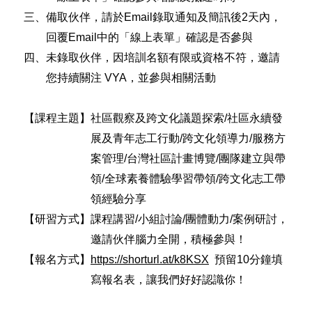
三、備取伙伴，
請於
Email
錄取通知及簡訊後
2
天內，
回覆
Email
中的「線上表單」確認是否參與
四、未錄取伙伴，因培訓名額有限或資格不符，邀請
您持續關注 VYA，並參與相關活動
【課程主題】社區觀察及跨文化議題探索/社區永續發
展及青年志工行動/跨文化領導力/服務方
案管理/台灣社區計畫博覽/團隊建立與帶
領/全球素養體驗學習帶領/跨文化志工帶
領經驗分享
【研習方式】課程講習
/
小組討論
/
團體動力
/
案例研討，
邀請伙伴腦力全開，積極參與！
【報名方式】
https://shorturl.at/k8KSX
預留10分鐘填
寫報名表，
讓我們好好認識你
！