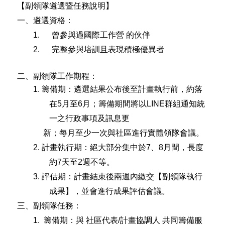
【副領隊遴選暨任務說明】
一、
遴選資格：
1.
曾參與過國際工作營
的伙伴
2.
完整參與培訓且表現積極優異者
二、副
領隊工作期程：
1.
籌備期：遴選結果公布後至計畫執行前，約落
在
5
月至6
月；籌備期間將以
LINE
群組通知統
一之行政事項及訊息更
新；每月至少一次與社區進行實體領隊會議。
2.
計畫執行期：絕大部分集中於
7
、
8
月間，長度
約
7
天至
2
週不等。
3.
評估期：計畫結束後兩週內繳交【副領隊執行
成果】，並會進行成果評估會議。
三、副
領隊任務：
1.
籌備期：與
社區代表
/
計畫協調人
共同籌備服