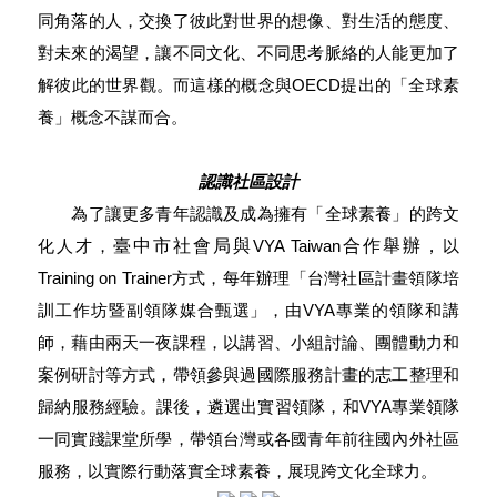
同角落的人，交換了彼此對世界的想像、對生活的態度、
對未來的渴望，讓不同文化、不同思考脈絡的人能更加了
解彼此的世界觀。而這樣的概念與
OECD
提出的「全球素
養」概念不謀而合。
認識社區設計
為了讓更多青年認識及成為擁有「全球素養」的跨文
化人才，
臺中市社會局與
VYA Taiwan
合作舉辦，
以
Training on Trainer
方式，每年辦理「台灣社區計畫領隊培
訓工作坊暨副領隊媒合甄選
」，由
VYA
專業的領隊和講
師，藉由兩天一夜課程，以講習、小組討論、團體動力和
案例研討等方式，帶領參與過國際服務計畫的志工整理和
歸納服務經驗。課後，遴選出
實習領隊，和
VYA
專業領隊
一同實踐課堂所學，帶領台灣或各國青年前往國內外社區
服務，以實際行動落實全球素養，展現跨文化全球力。