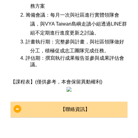
務方案
2.
籌備會議：每月一次與社區進行實體領隊會
議，與
VYA Taiwan
島嶼走讀小組透過
LINE
群
組不定期進行進度更新之討
論。
3.
計畫執行期：完整參與計畫，與社區領隊做好
分工，積極促成志工團隊完成任務。
4.
評估期：撰寫執行成果報告並參與成果評估會
議。
【課程表】
(
僅供參考
，本會保留異動權利
)
【聯絡資訊】
願景青年行動網協會 Vision
YouthAction
臺中市政府社會局 人
志工培力組 Empowerment
民團體科