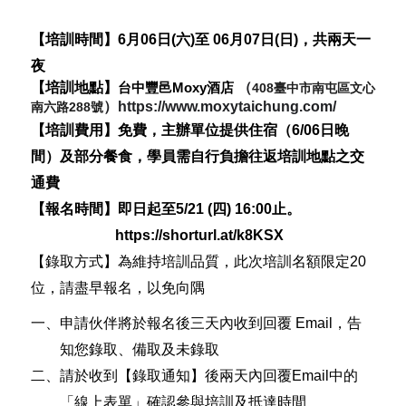
【培訓時間】
6月06日(六)至 06月07日(日)，共兩天一
夜
【培訓地點】
（
台中豐邑
Moxy
酒店
408臺中市南屯區文心
）
https://www.moxytaichung.com/
南六路288號
【培訓費用】免費，
主辦單位提供住宿（6/06
日晚
間）及部分餐食，學員需自行負擔往返培訓地點之交
通費
【報名時間】即日起至5
/21 (四)
16:00
止。
https://shorturl.at/k8KSX
【錄取方式】為維持培訓品質，此次培訓名額限定20
位
，請盡早報名，以免向隅
一、申請伙伴將於報名後三天內收到回覆 Email，告
知您錄取、備取及未錄取
二、
請於收到【錄取通知】後兩天內回覆
Email
中的
「線上表單」確認參與培訓及抵達時間