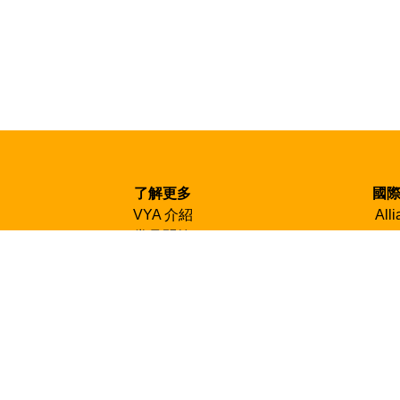
了解更多
國
VYA 介紹
All
常見問答
CCIVS un
時數認證
N
聯絡我們
Taiw
訂閱電子報
SCI Inte
檔案下載
下載專區