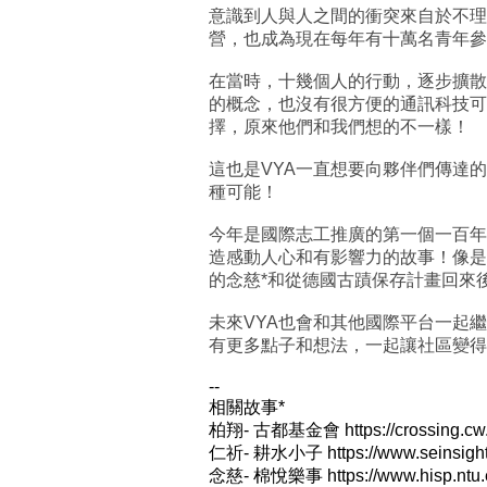
意識到人與人之間的衝突來自於不理
營，也成為現在每年有十萬名青年參
在當時，十幾個人的行動，逐步擴散
的概念，也沒有很方便的通訊科技可
擇，原來他們和我們想的不一樣！
這也是VYA一直想要向夥伴們傳達
種可能！
今年是國際志工推廣的第一個一百年
造感動人心和有影響力的故事！像是
的念慈*和從德國古蹟保存計畫回來
未來VYA也會和其他國際平台一起
有更多點子和想法，一起讓社區變得
--
相關故事*
柏翔- 古都基金會 https://crossing.cw.c
仁祈- 耕水小子 https://www.seinsights.
念慈- 棉悅樂事 https://www.hisp.ntu.ed