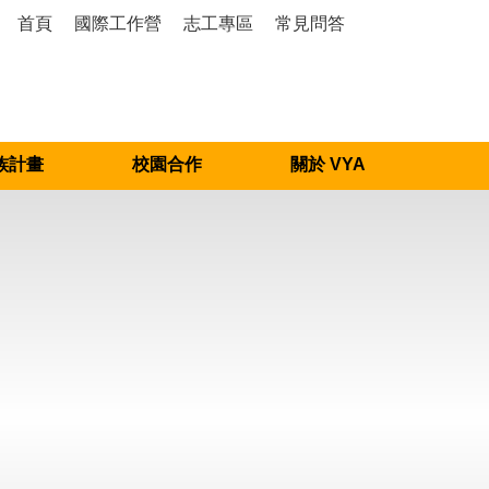
首頁
國際工作營
志工專區
常見問答
族計畫
校園合作
關於 VYA