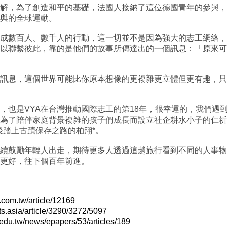
解，為了創造和平的基礎，法國人接納了這位德國青年的參與，
與的全球運動。
成數百人、數千人的行動，這一切並不是因為強大的志工網絡，
以聯繫彼此，靠的是他們的故事所傳達出的一個訊息：「原來可
的訊息，這個世界可能比你原本想像的更複雜更立體但更有趣，
，也是VYA在台灣推動國際志工的第18年，很幸運的，我們遇
為了陪伴家庭背景複雜的孩子們成長而設立社企耕水小子的仁祈
後踏上古蹟保存之路的柏翔*。
繼續鼓勵年輕人出走，期待更多人透過這趟旅行看到不同的人事
更好，往下個百年前進。
om.tw/article/12169
asia/article/3290/3272/5097
u.tw/news/epapers/53/articles/189